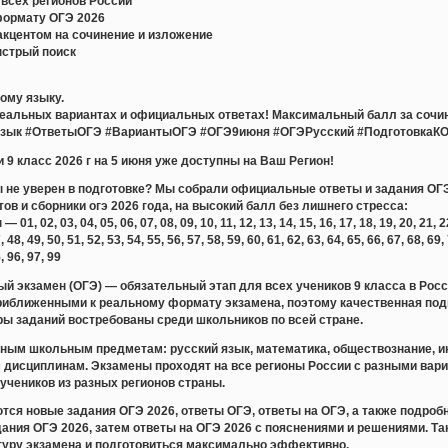
всех регионов России
формату ОГЭ 2026
акцентом на сочинение и изложение
ыстрый поиск
кому языку.
реальных вариантах и официальных ответах! Максимальный балл за сочи
зык #ОтветыОГЭ #ВариантыОГЭ #ОГЭ9июня #ОГЭРусский #ПодготовкаК
 9 класс 2026 г на 5 июня уже доступны на Ваш Регион!
ты не уверен в подготовке? Мы собрали официальные ответы и задания ОГЭ
тов и сборники огэ 2026 года, на высокий балл без лишнего стресса:
 02, 03, 04, 05, 06, 07, 08, 09, 10, 11, 12, 13, 14, 15, 16, 17, 18, 19, 20, 21, 22, 
, 48, 49, 50, 51, 52, 53, 54, 55, 56, 57, 58, 59, 60, 61, 62, 63, 64, 65, 66, 67, 68, 69,
5, 96, 97, 99
й экзамен (ОГЭ) — обязательный этап для всех учеников 9 класса в Рос
риближенными к реальному формату экзамена, поэтому качественная подг
ры заданий востребованы среди школьников по всей стране.
ным школьным предметам: русский язык, математика, обществознание, ин
м дисциплинам. Экзамены проходят на все регионы России с разными вар
учеников из разных регионов страны.
тся новые задания ОГЭ 2026, ответы ОГЭ, ответы на ОГЭ, а также подр
дания ОГЭ 2026, затем ответы на ОГЭ 2026 с пояснениями и решениями. Т
ктуру экзамена и подготовиться максимально эффективно.