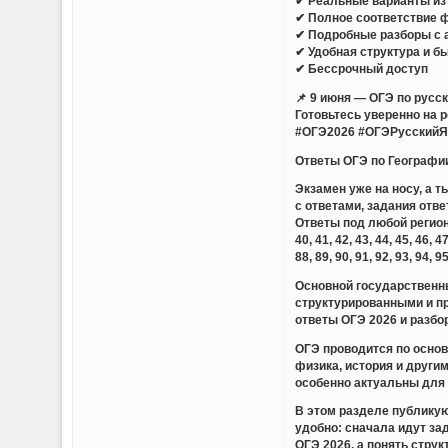
✔ Реальные варианты из 
✔ Полное соответствие 
✔ Подробные разборы с 
✔ Удобная структура и б
✔ Бессрочный доступ
📌 9 июня — ОГЭ по русс
Готовьтесь уверенно на 
#ОГЭ2026 #ОГЭРусскийЯ
Ответы ОГЭ по Географии
Экзамен уже на носу, а 
с ответами, задания отве
Ответы под любой регион — 01,
40, 41, 42, 43, 44, 45, 46, 47
88, 89, 90, 91, 92, 93, 94, 9
Основной государственны
структурированными и п
ответы ОГЭ 2026 и разбо
ОГЭ проводится по основ
физика, история и други
особенно актуальны для 
В этом разделе публикую
удобно: сначала идут за
ОГЭ 2026, а понять стру