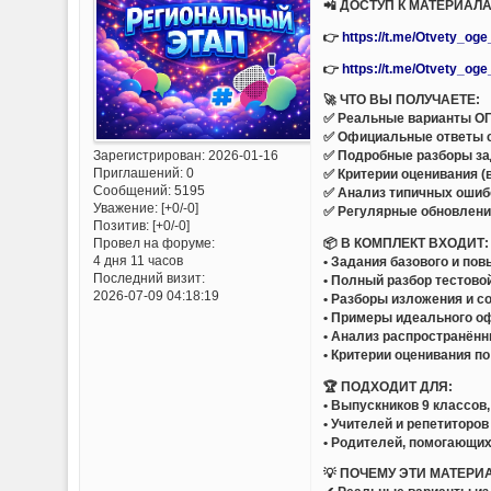
📲 ДОСТУП К МАТЕРИАЛ
👉
https://t.me/Otvety_og
👉
https://t.me/Otvety_og
🚀 ЧТО ВЫ ПОЛУЧАЕТЕ:
✅ Реальные варианты ОГЭ
✅ Официальные ответы 
Зарегистрирован
: 2026-01-16
✅ Подробные разборы за
Приглашений:
0
✅ Критерии оценивания (
Сообщений:
5195
✅ Анализ типичных ошиб
Уважение:
[+0/-0]
✅ Регулярные обновлени
Позитив:
[+0/-0]
📦 В КОМПЛЕКТ ВХОДИТ:
Провел на форуме:
4 дня 11 часов
• Задания базового и по
Последний визит:
• Полный разбор тестово
2026-07-09 04:18:19
• Разборы изложения и с
• Примеры идеального о
• Анализ распространённ
• Критерии оценивания п
🏆 ПОДХОДИТ ДЛЯ:
• Выпускников 9 классов
• Учителей и репетиторов
• Родителей, помогающих
💡 ПОЧЕМУ ЭТИ МАТЕРИ