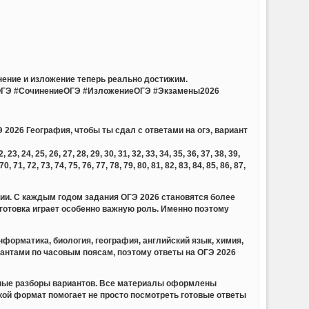
нение и изложение теперь реально достижим.
ОГЭ #СочинениеОГЭ #ИзложениеОГЭ #Экзамены2026
 2026 География, чтобы ты сдал с ответами на огэ, вариант
23, 24, 25, 26, 27, 28, 29, 30, 31, 32, 33, 34, 35, 36, 37, 38, 39,
 70, 71, 72, 73, 74, 75, 76, 77, 78, 79, 80, 81, 82, 83, 84, 85, 86, 87,
сии. С каждым годом задания ОГЭ 2026 становятся более
отовка играет особенно важную роль. Именно поэтому
форматика, биология, география, английский язык, химия,
иантами по часовым поясам, поэтому ответы на ОГЭ 2026
обные разборы вариантов. Все материалы оформлены
акой формат помогает не просто посмотреть готовые ответы