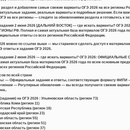
раздел и добавляем самые свежие варианты ОГЭ 2026 на все регионы Ро
актуальные задания, реальные варианты и подробные решения. Если вам 
ОГЭ на все регионы — следите за обновлениями раздела и готовьтесь к эк
и задания 2 июня 2026 [ДАЛЬНИЙ ВОСТОК] — где искать варианты? О
ОНЫ РФ. Полная и самая актуальная база материалов ОГЭ 2026 года по
ициальные ответы со всех регионов Российской Федерации.
2026 можно по ссылке выше — мы стараемся сделать доступ к материала
 ответы и задания ОГЭ 2026.
и задания 2 июня 2026 — где искать варианты? ОГЭ 2026: ОФИЦИАЛЬ
амая актуальная база материалов ОГЭ 2026 года по всем основным пред
всех регионов Российской Федерации.
сов по всей стране
лы: — Официальные задания и ответы, соответствующие формату ФИПИ 
регионам — Регулярные обновления — вы всегда получаете свежие вари
на..
задания) на ОГЭ 2026 : Ульяновская область (регион 73)
лика Коми (регион 11)
ская Республика (регион 18)
дарский край (регион 23)
 область (регион 55)
ская область (регион 51)
ская область (регион 37)