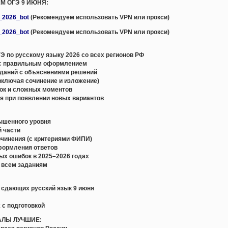
АМ ОГЭ 9 ИЮНЯ:
e_2026_bot
(Рекомендуем использовать VPN или прокси)
e_2026_bot
(Рекомендуем использовать VPN или прокси)
 по русскому языку 2026 со всех регионов РФ
с правильным оформлением
даний с объяснениями решений
включая сочинение и изложение)
ок и сложных моментов
я при появлении новых вариантов
вышенного уровня
й части
очинения (с критериями ФИПИ)
формления ответов
ых ошибок в 2025–2026 годах
о всем заданиям
, сдающих русский язык 9 июня
 с подготовкой
АЛЫ ЛУЧШИЕ: