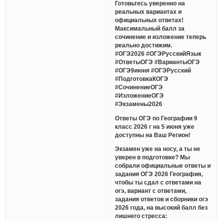
Готовьтесь уверенно на
реальных вариантах и
официальных ответах!
Максимальный балл за
сочинение и изложение теперь
реально достижим.
#ОГЭ2026 #ОГЭРусскийЯзык
#ОтветыОГЭ #ВариантыОГЭ
#ОГЭ9июня #ОГЭРусский
#ПодготовкаКОГЭ
#СочинениеОГЭ
#ИзложениеОГЭ
#Экзамены2026
Ответы ОГЭ по Географии 9
класс 2026 г на 5 июня уже
доступны на Ваш Регион!
Экзамен уже на носу, а ты не
уверен в подготовке? Мы
собрали официальные ответы и
задания ОГЭ 2026 География,
чтобы ты сдал с ответами на
огэ, вариант с ответами,
задания ответов и сборники огэ
2026 года, на высокий балл без
лишнего стресса: