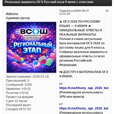
Реальные варианты ОГЭ Русский язык 9 июня с ответами
Поделиться
2026-06-07
1
Admins
13:12:04
Администратор
🔥 ОГЭ 2026 ПО РУССКОМУ
ЯЗЫКУ — 9 ИЮНЯ 🔥
ОФИЦИАЛЬНЫЕ ОТВЕТЫ И
РЕАЛЬНЫЕ ВАРИАНТЫ
Полная и самая актуальная
база материалов ОГЭ 2026 по
русскому языку для 9 класса.
Собраны реальные варианты и
официальные ответы со всех
регионов Российской
Федерации.
📲 ДОСТУП К МАТЕРИАЛАМ ОГЭ
9 ИЮНЯ:
Зарегистрирован
: 2026-01-16
Приглашений:
0
👉
Сообщений:
5256
https://t.me/Otvety_oge_2026_bot
Уважение:
[+0/-0]
(Рекомендуем использовать
Позитив:
[+0/-0]
VPN или прокси)
Провел на форуме:
4 дня 12 часов
👉
Последний визит:
https://t.me/Otvety_oge_2026_bot
Сегодня 04:57:02
(Рекомендуем использовать