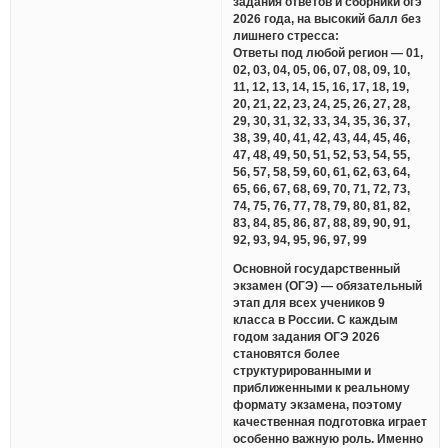
задания ответов и сборники огэ
2026 года, на высокий балл без
лишнего стресса:
Ответы под любой регион — 01,
02, 03, 04, 05, 06, 07, 08, 09, 10,
11, 12, 13, 14, 15, 16, 17, 18, 19,
20, 21, 22, 23, 24, 25, 26, 27, 28,
29, 30, 31, 32, 33, 34, 35, 36, 37,
38, 39, 40, 41, 42, 43, 44, 45, 46,
47, 48, 49, 50, 51, 52, 53, 54, 55,
56, 57, 58, 59, 60, 61, 62, 63, 64,
65, 66, 67, 68, 69, 70, 71, 72, 73,
74, 75, 76, 77, 78, 79, 80, 81, 82,
83, 84, 85, 86, 87, 88, 89, 90, 91,
92, 93, 94, 95, 96, 97, 99
Основной государственный
экзамен (ОГЭ) — обязательный
этап для всех учеников 9
класса в России. С каждым
годом задания ОГЭ 2026
становятся более
структурированными и
приближенными к реальному
формату экзамена, поэтому
качественная подготовка играет
особенно важную роль. Именно