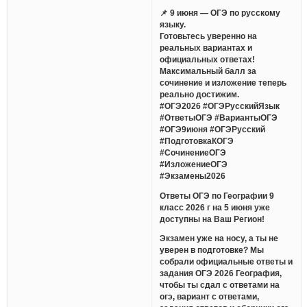
📌 9 июня — ОГЭ по русскому
языку.
Готовьтесь уверенно на
реальных вариантах и
официальных ответах!
Максимальный балл за
сочинение и изложение теперь
реально достижим.
#ОГЭ2026 #ОГЭРусскийЯзык
#ОтветыОГЭ #ВариантыОГЭ
#ОГЭ9июня #ОГЭРусский
#ПодготовкаКОГЭ
#СочинениеОГЭ
#ИзложениеОГЭ
#Экзамены2026
Ответы ОГЭ по Географии 9
класс 2026 г на 5 июня уже
доступны на Ваш Регион!
Экзамен уже на носу, а ты не
уверен в подготовке? Мы
собрали официальные ответы и
задания ОГЭ 2026 География,
чтобы ты сдал с ответами на
огэ, вариант с ответами,