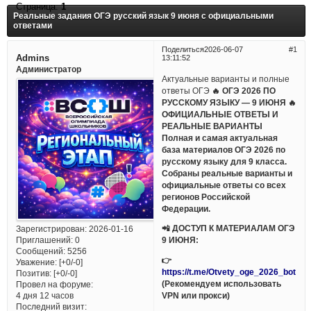
Страница:
1
Реальные задания ОГЭ русский язык 9 июня с официальными
ответами
Поделиться
2026-06-07
1
Admins
13:11:52
Администратор
Актуальные варианты и полные
ответы ОГЭ
🔥 ОГЭ 2026 ПО
РУССКОМУ ЯЗЫКУ — 9 ИЮНЯ 🔥
ОФИЦИАЛЬНЫЕ ОТВЕТЫ И
РЕАЛЬНЫЕ ВАРИАНТЫ
Полная и самая актуальная
база материалов ОГЭ 2026 по
русскому языку для 9 класса.
Собраны реальные варианты и
официальные ответы со всех
регионов Российской
Федерации.
📲 ДОСТУП К МАТЕРИАЛАМ ОГЭ
Зарегистрирован
: 2026-01-16
Приглашений:
0
9 ИЮНЯ:
Сообщений:
5256
👉
Уважение:
[+0/-0]
https://t.me/Otvety_oge_2026_bot
Позитив:
[+0/-0]
(Рекомендуем использовать
Провел на форуме:
VPN или прокси)
4 дня 12 часов
Последний визит: