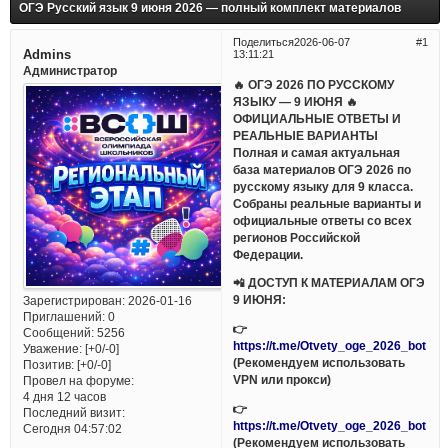
ОГЭ Русский язык 9 июня 2026 — полный комплект материалов
Поделиться
2026-06-07
1
Admins
13:11:21
Администратор
🔥 ОГЭ 2026 ПО РУССКОМУ
ЯЗЫКУ — 9 ИЮНЯ 🔥
ОФИЦИАЛЬНЫЕ ОТВЕТЫ И
РЕАЛЬНЫЕ ВАРИАНТЫ
Полная и самая актуальная
база материалов ОГЭ 2026 по
русскому языку для 9 класса.
Собраны реальные варианты и
официальные ответы со всех
регионов Российской
Федерации.
📲 ДОСТУП К МАТЕРИАЛАМ ОГЭ
9 ИЮНЯ:
Зарегистрирован
: 2026-01-16
Приглашений:
0
👉
Сообщений:
5256
https://t.me/Otvety_oge_2026_bot
Уважение:
[+0/-0]
(Рекомендуем использовать
Позитив:
[+0/-0]
VPN или прокси)
Провел на форуме:
4 дня 12 часов
👉
Последний визит:
https://t.me/Otvety_oge_2026_bot
Сегодня 04:57:02
(Рекомендуем использовать