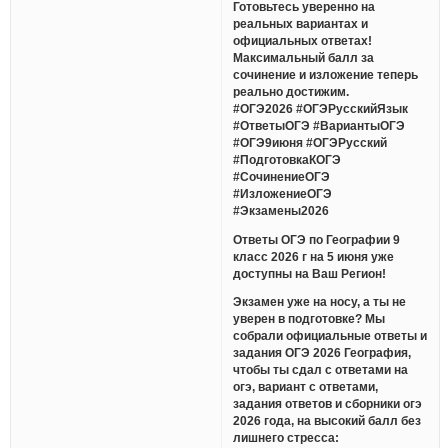
Готовьтесь уверенно на
реальных вариантах и
официальных ответах!
Максимальный балл за
сочинение и изложение теперь
реально достижим.
#ОГЭ2026 #ОГЭРусскийЯзык
#ОтветыОГЭ #ВариантыОГЭ
#ОГЭ9июня #ОГЭРусский
#ПодготовкаКОГЭ
#СочинениеОГЭ
#ИзложениеОГЭ
#Экзамены2026
Ответы ОГЭ по Географии 9
класс 2026 г на 5 июня уже
доступны на Ваш Регион!
Экзамен уже на носу, а ты не
уверен в подготовке? Мы
собрали официальные ответы и
задания ОГЭ 2026 География,
чтобы ты сдал с ответами на
огэ, вариант с ответами,
задания ответов и сборники огэ
2026 года, на высокий балл без
лишнего стресса: