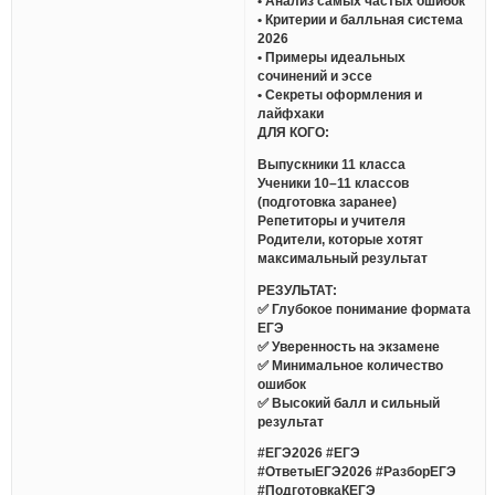
• Анализ самых частых ошибок
• Критерии и балльная система
2026
• Примеры идеальных
сочинений и эссе
• Секреты оформления и
лайфхаки
ДЛЯ КОГО:
Выпускники 11 класса
Ученики 10–11 классов
(подготовка заранее)
Репетиторы и учителя
Родители, которые хотят
максимальный результат
РЕЗУЛЬТАТ:
✅ Глубокое понимание формата
ЕГЭ
✅ Уверенность на экзамене
✅ Минимальное количество
ошибок
✅ Высокий балл и сильный
результат
#ЕГЭ2026 #ЕГЭ
#ОтветыЕГЭ2026 #РазборЕГЭ
#ПодготовкаКЕГЭ