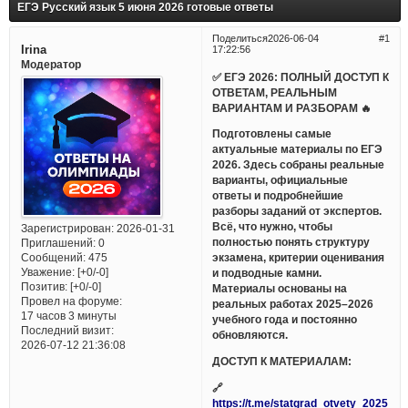
ЕГЭ Русский язык 5 июня 2026 готовые ответы
Поделиться
2026-06-04
1
Irina
17:22:56
Модератор
✅ ЕГЭ 2026: ПОЛНЫЙ ДОСТУП К
ОТВЕТАМ, РЕАЛЬНЫМ
ВАРИАНТАМ И РАЗБОРАМ 🔥
Подготовлены самые
актуальные материалы по ЕГЭ
2026. Здесь собраны реальные
варианты, официальные
ответы и подробнейшие
разборы заданий от экспертов.
Всё, что нужно, чтобы
Зарегистрирован
: 2026-01-31
полностью понять структуру
Приглашений:
0
Сообщений:
475
экзамена, критерии оценивания
Уважение:
[+0/-0]
и подводные камни.
Позитив:
[+0/-0]
Материалы основаны на
Провел на форуме:
реальных работах 2025–2026
17 часов 3 минуты
учебного года и постоянно
Последний визит:
обновляются.
2026-07-12 21:36:08
ДОСТУП К МАТЕРИАЛАМ:
🔗
https://t.me/statgrad_otvety_2025_bo