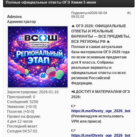
Полные официальные ответы ОГЭ Химия 5 июня
Поделиться
2026-06-04
1
Admins
09:01:02
Администратор
🔥 ОГЭ 2026: ОФИЦИАЛЬНЫЕ
ОТВЕТЫ И РЕАЛЬНЫЕ
ВАРИАНТЫ — ВСЕ ПРЕДМЕТЫ,
ВСЕ РЕГИОНЫ РФ 🔥
Полная и самая актуальная
база материалов ОГЭ 2026 года
по всем основным предметам
для 9 класса. Собраны
реальные варианты и
официальные ответы со всех
регионов Российской
Федерации.
📲 ДОСТУП К МАТЕРИАЛАМ ОГЭ
Зарегистрирован
: 2026-01-16
Приглашений:
0
2026:
Сообщений:
5256
👉
Уважение:
[+0/-0]
https://t.me/Otvety_oge_2026_bot
Позитив:
[+0/-0]
(Рекомендуем использовать
Провел на форуме:
VPN или прокси)
4 дня 12 часов
Последний визит:
👉
Сегодня 04:57:02
https://t.me/Otvety_oge_2026_bot