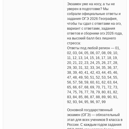
Экзамен уже на носу, а ты не
уверен в подготовке? Мы
собрали официальные ответы и
задания ОГЭ 2026 География,
чтобы ты сдал с ответами на огэ,
вариант с ответами, задания
ответов и сборники огэ 2026 года,
на высокий балл без лишнего
стресса:
Ответы под любой регион — 01,
02, 03, 04, 05, 06, 07, 08, 09, 10,
11, 12, 13, 14, 15, 16, 17, 18, 19,
20, 21, 22, 23, 24, 25, 26, 27, 28,
29, 30, 31, 32, 33, 34, 35, 36, 37,
38, 39, 40, 41, 42, 43, 44, 45, 46,
47, 48, 49, 50, 51, 52, 53, 54, 55,
56, 57, 58, 59, 60, 61, 62, 63, 64,
65, 66, 67, 68, 69, 70, 71, 72, 73,
74, 75, 76, 77, 78, 79, 80, 81, 82,
83, 84, 85, 86, 87, 88, 89, 90, 91,
92, 93, 94, 95, 96, 97, 99
Основной государственный
экзамен (ОГЭ) — обязательный
этап для всех учеников 9 класса в
России. С каждым годом задания