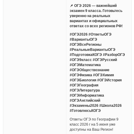
📌 ОГЭ 2026 — важнейший
экзамен 9 класса. Готовьтесь
уверенно на реальных
вариантах и официальных
ответах со всех регионов РФ!
#ОГЭ2026 #ОтветыОГЭ
#ВариантыОГЭ
#ОГЭВсеРегионы
#РеальныеВариантыОГЭ
#ПодготовкаКОГЭ #РазборОГЭ
#ОГЭ9класс #ОГЭРусский
#ОГЭМатематика
#ОГЭОбществознание
#ОГЭФизика #ОГЭХимия
#ОГЭБиология #ОГЭИстория
#ОГЭГеография
#ОГЭЛитература
#ОГЭИнформатика
#ОГЭАнглийский
#Экзамены2026 #Школа2026
#ГотовлюсьКОГЭ
Ответы ОГЭ по Географии 9
класс 2026 г на 5 июня уже
доступны на Ваш Регион!