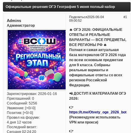
Официальные решения ОГЭ География 5 июня полный набор
Поделиться
2026-06-04
1
Admins
09:00:52
Администратор
🔥 ОГЭ 2026: ОФИЦИАЛЬНЫЕ
ОТВЕТЫ И РЕАЛЬНЫЕ
ВАРИАНТЫ — ВСЕ ПРЕДМЕТЫ,
ВСЕ РЕГИОНЫ РФ 🔥
Полная и самая актуальная
база материалов ОГЭ 2026 года
по всем основным предметам
для 9 класса. Собраны
реальные варианты и
официальные ответы со всех
регионов Российской
Федерации.
📲 ДОСТУП К МАТЕРИАЛАМ ОГЭ
Зарегистрирован
: 2026-01-16
Приглашений:
0
2026:
Сообщений:
5256
👉
Уважение:
[+0/-0]
https://t.me/Otvety_oge_2026_bot
Позитив:
[+0/-0]
(Рекомендуем использовать
Провел на форуме:
VPN или прокси)
4 дня 12 часов
Последний визит:
👉
Сегодня 02:24:20