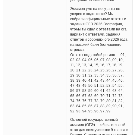
Экзамен уже на носу, а ты не
уверен в подготовке? Мы
собрали официальные ответы и
задания ОГЭ 2026 География,
чтобы ты сдал с ответами на огэ,
вариант с ответами, задания
ответов и сборники огэ 2026 года,
на высокий балл без лишнего
стресса:
Ответы под любой регион — 01,
02, 03, 04, 05, 06, 07, 08, 09, 10,
11, 12, 13, 14, 15, 16, 17, 18, 19,
20, 21, 22, 23, 24, 25, 26, 27, 28,
29, 30, 31, 32, 33, 34, 35, 36, 37,
38, 39, 40, 41, 42, 43, 44, 45, 46,
47, 48, 49, 50, 51, 52, 53, 54, 55,
56, 57, 58, 59, 60, 61, 62, 63, 64,
65, 66, 67, 68, 69, 70, 71, 72, 73,
74, 75, 76, 77, 78, 79, 80, 81, 82,
83, 84, 85, 86, 87, 88, 89, 90, 91,
92, 93, 94, 95, 96, 97, 99
Основной государственный
экзамен (ОГЭ) — обязательный
этап для всех учеников 9 класса в
России. С каждым годом задания