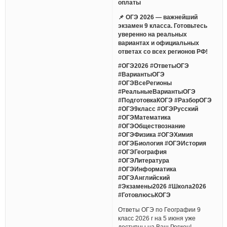
оплаты
📌 ОГЭ 2026 — важнейший
экзамен 9 класса. Готовьтесь
уверенно на реальных
вариантах и официальных
ответах со всех регионов РФ!
#ОГЭ2026 #ОтветыОГЭ
#ВариантыОГЭ
#ОГЭВсеРегионы
#РеальныеВариантыОГЭ
#ПодготовкаКОГЭ #РазборОГЭ
#ОГЭ9класс #ОГЭРусский
#ОГЭМатематика
#ОГЭОбществознание
#ОГЭФизика #ОГЭХимия
#ОГЭБиология #ОГЭИстория
#ОГЭГеография
#ОГЭЛитература
#ОГЭИнформатика
#ОГЭАнглийский
#Экзамены2026 #Школа2026
#ГотовлюсьКОГЭ
Ответы ОГЭ по Географии 9
класс 2026 г на 5 июня уже
доступны на Ваш Регион!