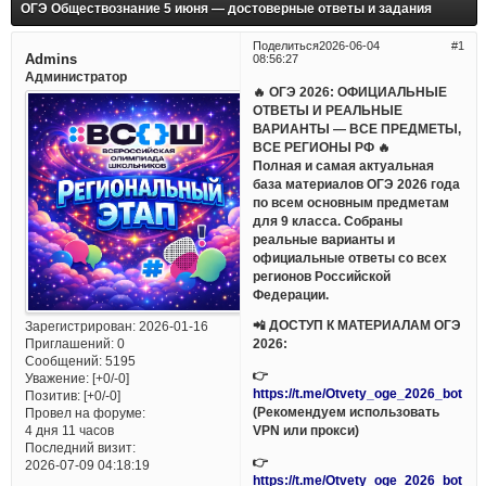
ОГЭ Обществознание 5 июня — достоверные ответы и задания
Поделиться
2026-06-04
1
Admins
08:56:27
Администратор
🔥 ОГЭ 2026: ОФИЦИАЛЬНЫЕ
ОТВЕТЫ И РЕАЛЬНЫЕ
ВАРИАНТЫ — ВСЕ ПРЕДМЕТЫ,
ВСЕ РЕГИОНЫ РФ 🔥
Полная и самая актуальная
база материалов ОГЭ 2026 года
по всем основным предметам
для 9 класса. Собраны
реальные варианты и
официальные ответы со всех
регионов Российской
Федерации.
📲 ДОСТУП К МАТЕРИАЛАМ ОГЭ
Зарегистрирован
: 2026-01-16
Приглашений:
0
2026:
Сообщений:
5195
👉
Уважение:
[+0/-0]
https://t.me/Otvety_oge_2026_bot
Позитив:
[+0/-0]
(Рекомендуем использовать
Провел на форуме:
VPN или прокси)
4 дня 11 часов
Последний визит:
👉
2026-07-09 04:18:19
https://t.me/Otvety_oge_2026_bot