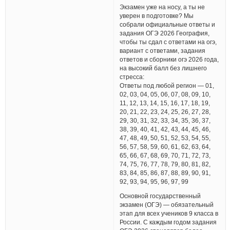
Экзамен уже на носу, а ты не
уверен в подготовке? Мы
собрали официальные ответы и
задания ОГЭ 2026 География,
чтобы ты сдал с ответами на огэ,
вариант с ответами, задания
ответов и сборники огэ 2026 года,
на высокий балл без лишнего
стресса:
Ответы под любой регион — 01,
02, 03, 04, 05, 06, 07, 08, 09, 10,
11, 12, 13, 14, 15, 16, 17, 18, 19,
20, 21, 22, 23, 24, 25, 26, 27, 28,
29, 30, 31, 32, 33, 34, 35, 36, 37,
38, 39, 40, 41, 42, 43, 44, 45, 46,
47, 48, 49, 50, 51, 52, 53, 54, 55,
56, 57, 58, 59, 60, 61, 62, 63, 64,
65, 66, 67, 68, 69, 70, 71, 72, 73,
74, 75, 76, 77, 78, 79, 80, 81, 82,
83, 84, 85, 86, 87, 88, 89, 90, 91,
92, 93, 94, 95, 96, 97, 99
Основной государственный
экзамен (ОГЭ) — обязательный
этап для всех учеников 9 класса в
России. С каждым годом задания