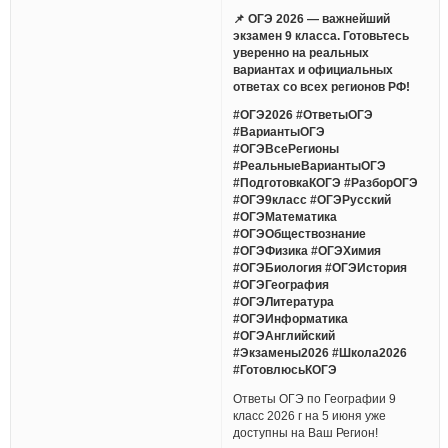
📌 ОГЭ 2026 — важнейший
экзамен 9 класса. Готовьтесь
уверенно на реальных
вариантах и официальных
ответах со всех регионов РФ!
#ОГЭ2026 #ОтветыОГЭ
#ВариантыОГЭ
#ОГЭВсеРегионы
#РеальныеВариантыОГЭ
#ПодготовкаКОГЭ #РазборОГЭ
#ОГЭ9класс #ОГЭРусский
#ОГЭМатематика
#ОГЭОбществознание
#ОГЭФизика #ОГЭХимия
#ОГЭБиология #ОГЭИстория
#ОГЭГеография
#ОГЭЛитература
#ОГЭИнформатика
#ОГЭАнглийский
#Экзамены2026 #Школа2026
#ГотовлюсьКОГЭ
Ответы ОГЭ по Географии 9
класс 2026 г на 5 июня уже
доступны на Ваш Регион!