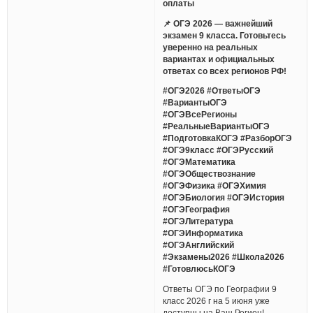
оплаты
📌 ОГЭ 2026 — важнейший
экзамен 9 класса. Готовьтесь
уверенно на реальных
вариантах и официальных
ответах со всех регионов РФ!
#ОГЭ2026 #ОтветыОГЭ
#ВариантыОГЭ
#ОГЭВсеРегионы
#РеальныеВариантыОГЭ
#ПодготовкаКОГЭ #РазборОГЭ
#ОГЭ9класс #ОГЭРусский
#ОГЭМатематика
#ОГЭОбществознание
#ОГЭФизика #ОГЭХимия
#ОГЭБиология #ОГЭИстория
#ОГЭГеография
#ОГЭЛитература
#ОГЭИнформатика
#ОГЭАнглийский
#Экзамены2026 #Школа2026
#ГотовлюсьКОГЭ
Ответы ОГЭ по Географии 9
класс 2026 г на 5 июня уже
доступны на Ваш Регион!