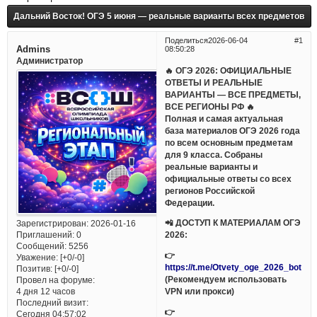
Дальний Восток! ОГЭ 5 июня — реальные варианты всех предметов
Поделиться
2026-06-04
1
Admins
08:50:28
Администратор
🔥 ОГЭ 2026: ОФИЦИАЛЬНЫЕ
ОТВЕТЫ И РЕАЛЬНЫЕ
ВАРИАНТЫ — ВСЕ ПРЕДМЕТЫ,
ВСЕ РЕГИОНЫ РФ 🔥
Полная и самая актуальная
база материалов ОГЭ 2026 года
по всем основным предметам
для 9 класса. Собраны
реальные варианты и
официальные ответы со всех
регионов Российской
Федерации.
📲 ДОСТУП К МАТЕРИАЛАМ ОГЭ
Зарегистрирован
: 2026-01-16
Приглашений:
0
2026:
Сообщений:
5256
👉
Уважение:
[+0/-0]
https://t.me/Otvety_oge_2026_bot
Позитив:
[+0/-0]
(Рекомендуем использовать
Провел на форуме:
VPN или прокси)
4 дня 12 часов
Последний визит:
👉
Сегодня 04:57:02