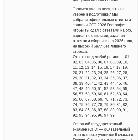
Экзамен уже на носу, а ты не
уверен в подготовке? Мы
собрали официальные ответы и
задания ОГЭ 2026 География,
чтобы ты сдал с ответами на огэ,
вариант с ответами, задания
ответов и сборники огэ 2026 года,
на высокий балл без лишнего
стресса:
Ответы под любой регион — 01,
02, 03, 04, 05, 06, 07, 08, 09, 10,
11, 12, 13, 14, 15, 16, 17, 18, 19,
20, 21, 22, 23, 24, 25, 26, 27, 28,
29, 30, 31, 32, 33, 34, 35, 36, 37,
38, 39, 40, 41, 42, 43, 44, 45, 46,
47, 48, 49, 50, 51, 52, 53, 54, 55,
56, 57, 58, 59, 60, 61, 62, 63, 64,
65, 66, 67, 68, 69, 70, 71, 72, 73,
74, 75, 76, 77, 78, 79, 80, 81, 82,
83, 84, 85, 86, 87, 88, 89, 90, 91,
92, 93, 94, 95, 96, 97, 99
Основной государственный
экзамен (ОГЭ) — обязательный
этап для всех учеников 9 класса в
России. С каждым годом задания