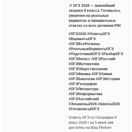
📌 ОГЭ 2026 — важнейший
экзамен 9 класса. Готовьтесь
уверенно на реальных
вариантах и официальных
ответах со всех регионов РФ!
#ОГЭ2026 #ОтветыОГЭ
#ВариантыОГЭ
#ОГЭВсеРегионы
#РеальныеВариантыОГЭ
#ПодготовкаКОГЭ #РазборОГЭ
#ОГЭ9класс #ОГЭРусский
#ОГЭМатематика
#ОГЭОбществознание
#ОГЭФизика #ОГЭХимия
#ОГЭБиология #ОГЭИстория
#ОГЭГеография
#ОГЭЛитература
#ОГЭИнформатика
#ОГЭАнглийский
#Экзамены2026 #Школа2026
#ГотовлюсьКОГЭ
Ответы ОГЭ по Географии 9
класс 2026 г на 5 июня уже
доступны на Ваш Регион!