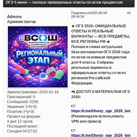
ОГЭ 5 июня — полные проверенные ответы по всем предметам
Поделиться
2026-06-04
1
Admins
08:44:34
Администратор
🔥 ОГЭ 2026: ОФИЦИАЛЬНЫЕ
ОТВЕТЫ И РЕАЛЬНЫЕ
ВАРИАНТЫ — ВСЕ ПРЕДМЕТЫ,
ВСЕ РЕГИОНЫ РФ 🔥
Полная и самая актуальная
база материалов ОГЭ 2026 года
по всем основным предметам
для 9 класса. Собраны
реальные варианты и
официальные ответы со всех
регионов Российской
Федерации.
📲 ДОСТУП К МАТЕРИАЛАМ ОГЭ
Зарегистрирован
: 2026-01-16
Приглашений:
0
2026:
Сообщений:
5256
👉
Уважение:
[+0/-0]
https://t.me/Otvety_oge_2026_bot
Позитив:
[+0/-0]
(Рекомендуем использовать
Провел на форуме:
VPN или прокси)
4 дня 12 часов
Последний визит:
👉
Сегодня 04:57:02
https://t.me/Otvety_oge_2026_bot