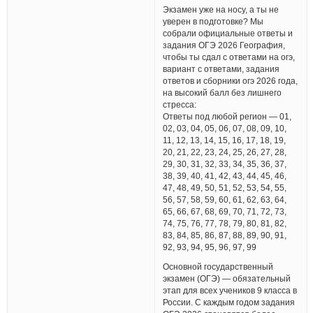
Экзамен уже на носу, а ты не
уверен в подготовке? Мы
собрали официальные ответы и
задания ОГЭ 2026 География,
чтобы ты сдал с ответами на огэ,
вариант с ответами, задания
ответов и сборники огэ 2026 года,
на высокий балл без лишнего
стресса:
Ответы под любой регион — 01,
02, 03, 04, 05, 06, 07, 08, 09, 10,
11, 12, 13, 14, 15, 16, 17, 18, 19,
20, 21, 22, 23, 24, 25, 26, 27, 28,
29, 30, 31, 32, 33, 34, 35, 36, 37,
38, 39, 40, 41, 42, 43, 44, 45, 46,
47, 48, 49, 50, 51, 52, 53, 54, 55,
56, 57, 58, 59, 60, 61, 62, 63, 64,
65, 66, 67, 68, 69, 70, 71, 72, 73,
74, 75, 76, 77, 78, 79, 80, 81, 82,
83, 84, 85, 86, 87, 88, 89, 90, 91,
92, 93, 94, 95, 96, 97, 99
Основной государственный
экзамен (ОГЭ) — обязательный
этап для всех учеников 9 класса в
России. С каждым годом задания