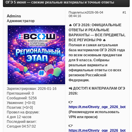
ОГЭ 5 июня — свежие реальные материалы и точные ответы
Поделиться
2026-06-04
1
Admins
08:44:16
Администратор
🔥 ОГЭ 2026: ОФИЦИАЛЬНЫЕ
ОТВЕТЫ И РЕАЛЬНЫЕ
ВАРИАНТЫ — ВСЕ ПРЕДМЕТЫ,
ВСЕ РЕГИОНЫ РФ 🔥
Полная и самая актуальная
база материалов ОГЭ 2026 года
по всем основным предметам
для 9 класса. Собраны
реальные варианты и
официальные ответы со всех
регионов Российской
Федерации.
📲 ДОСТУП К МАТЕРИАЛАМ ОГЭ
Зарегистрирован
: 2026-01-16
Приглашений:
0
2026:
Сообщений:
5256
👉
Уважение:
[+0/-0]
https://t.me/Otvety_oge_2026_bot
Позитив:
[+0/-0]
(Рекомендуем использовать
Провел на форуме:
VPN или прокси)
4 дня 12 часов
Последний визит:
👉
Сегодня 04:57:02
https://t.me/Otvety_oge_2026_bot