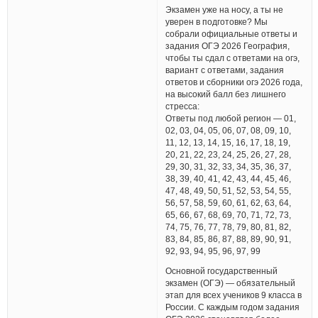
Экзамен уже на носу, а ты не
уверен в подготовке? Мы
собрали официальные ответы и
задания ОГЭ 2026 География,
чтобы ты сдал с ответами на огэ,
вариант с ответами, задания
ответов и сборники огэ 2026 года,
на высокий балл без лишнего
стресса:
Ответы под любой регион — 01,
02, 03, 04, 05, 06, 07, 08, 09, 10,
11, 12, 13, 14, 15, 16, 17, 18, 19,
20, 21, 22, 23, 24, 25, 26, 27, 28,
29, 30, 31, 32, 33, 34, 35, 36, 37,
38, 39, 40, 41, 42, 43, 44, 45, 46,
47, 48, 49, 50, 51, 52, 53, 54, 55,
56, 57, 58, 59, 60, 61, 62, 63, 64,
65, 66, 67, 68, 69, 70, 71, 72, 73,
74, 75, 76, 77, 78, 79, 80, 81, 82,
83, 84, 85, 86, 87, 88, 89, 90, 91,
92, 93, 94, 95, 96, 97, 99
Основной государственный
экзамен (ОГЭ) — обязательный
этап для всех учеников 9 класса в
России. С каждым годом задания