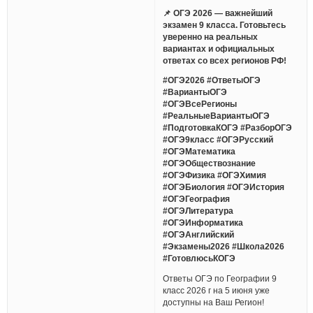
📌 ОГЭ 2026 — важнейший
экзамен 9 класса. Готовьтесь
уверенно на реальных
вариантах и официальных
ответах со всех регионов РФ!
#ОГЭ2026 #ОтветыОГЭ
#ВариантыОГЭ
#ОГЭВсеРегионы
#РеальныеВариантыОГЭ
#ПодготовкаКОГЭ #РазборОГЭ
#ОГЭ9класс #ОГЭРусский
#ОГЭМатематика
#ОГЭОбществознание
#ОГЭФизика #ОГЭХимия
#ОГЭБиология #ОГЭИстория
#ОГЭГеография
#ОГЭЛитература
#ОГЭИнформатика
#ОГЭАнглийский
#Экзамены2026 #Школа2026
#ГотовлюсьКОГЭ
Ответы ОГЭ по Географии 9
класс 2026 г на 5 июня уже
доступны на Ваш Регион!