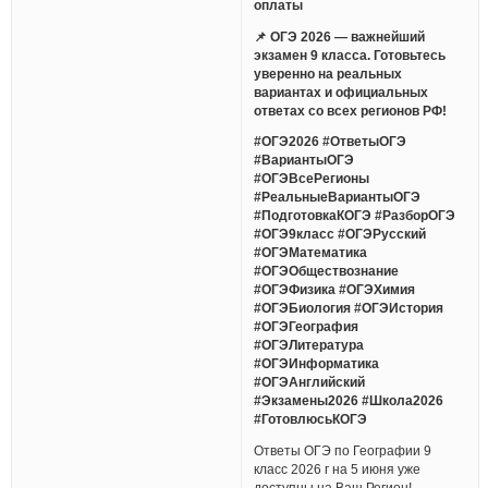
оплаты
📌 ОГЭ 2026 — важнейший
экзамен 9 класса. Готовьтесь
уверенно на реальных
вариантах и официальных
ответах со всех регионов РФ!
#ОГЭ2026 #ОтветыОГЭ
#ВариантыОГЭ
#ОГЭВсеРегионы
#РеальныеВариантыОГЭ
#ПодготовкаКОГЭ #РазборОГЭ
#ОГЭ9класс #ОГЭРусский
#ОГЭМатематика
#ОГЭОбществознание
#ОГЭФизика #ОГЭХимия
#ОГЭБиология #ОГЭИстория
#ОГЭГеография
#ОГЭЛитература
#ОГЭИнформатика
#ОГЭАнглийский
#Экзамены2026 #Школа2026
#ГотовлюсьКОГЭ
Ответы ОГЭ по Географии 9
класс 2026 г на 5 июня уже
доступны на Ваш Регион!