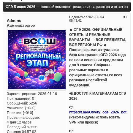
ОГЭ 5 июня 2026 — полный комплект реальных вариантов и ответов
Поделиться
2026-06-04
1
Admins
08:43:41
Администратор
🔥 ОГЭ 2026: ОФИЦИАЛЬНЫЕ
ОТВЕТЫ И РЕАЛЬНЫЕ
ВАРИАНТЫ — ВСЕ ПРЕДМЕТЫ,
ВСЕ РЕГИОНЫ РФ 🔥
Полная и самая актуальная
база материалов ОГЭ 2026 года
по всем основным предметам
для 9 класса. Собраны
реальные варианты и
официальные ответы со всех
регионов Российской
Федерации.
📲 ДОСТУП К МАТЕРИАЛАМ ОГЭ
Зарегистрирован
: 2026-01-16
Приглашений:
0
2026:
Сообщений:
5256
👉
Уважение:
[+0/-0]
https://t.me/Otvety_oge_2026_bot
Позитив:
[+0/-0]
(Рекомендуем использовать
Провел на форуме:
VPN или прокси)
4 дня 12 часов
Последний визит:
👉
Сегодня 04:57:02