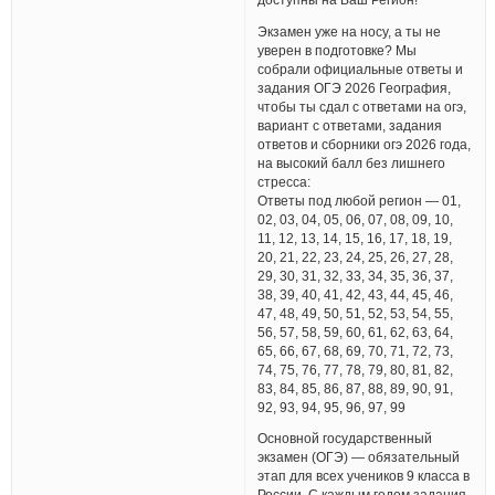
Экзамен уже на носу, а ты не
уверен в подготовке? Мы
собрали официальные ответы и
задания ОГЭ 2026 География,
чтобы ты сдал с ответами на огэ,
вариант с ответами, задания
ответов и сборники огэ 2026 года,
на высокий балл без лишнего
стресса:
Ответы под любой регион — 01,
02, 03, 04, 05, 06, 07, 08, 09, 10,
11, 12, 13, 14, 15, 16, 17, 18, 19,
20, 21, 22, 23, 24, 25, 26, 27, 28,
29, 30, 31, 32, 33, 34, 35, 36, 37,
38, 39, 40, 41, 42, 43, 44, 45, 46,
47, 48, 49, 50, 51, 52, 53, 54, 55,
56, 57, 58, 59, 60, 61, 62, 63, 64,
65, 66, 67, 68, 69, 70, 71, 72, 73,
74, 75, 76, 77, 78, 79, 80, 81, 82,
83, 84, 85, 86, 87, 88, 89, 90, 91,
92, 93, 94, 95, 96, 97, 99
Основной государственный
экзамен (ОГЭ) — обязательный
этап для всех учеников 9 класса в
России. С каждым годом задания