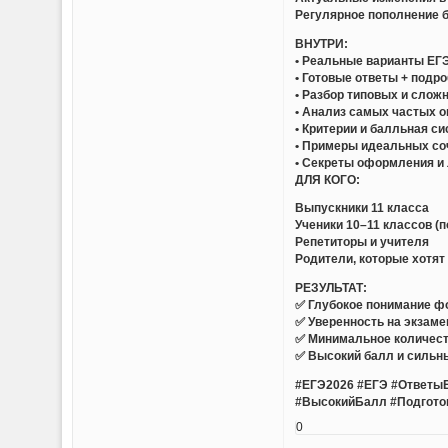
Регулярное пополнение 
ВНУТРИ:
• Реальные варианты ЕГЭ
• Готовые ответы + подр
• Разбор типовых и слож
• Анализ самых частых 
• Критерии и балльная с
• Примеры идеальных со
• Секреты оформления и
ДЛЯ КОГО:
Выпускники 11 класса
Ученики 10–11 классов (п
Репетиторы и учителя
Родители, которые хотя
РЕЗУЛЬТАТ:
✅ Глубокое понимание ф
✅ Уверенность на экзаме
✅ Минимальное количест
✅ Высокий балл и сильн
#ЕГЭ2026 #ЕГЭ #Ответы
#ВысокийБалл #Подгото
0