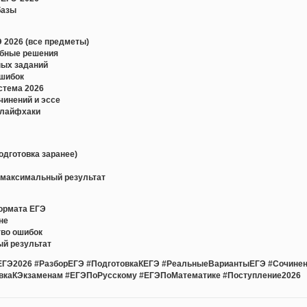
базы
 2026 (все предметы)
обные решения
ных заданий
ошибок
истема 2026
чинений и эссе
 лайфхаки
одготовка заранее)
т максимальный результат
ормата ЕГЭ
не
во ошибок
ый результат
ЕГЭ2026 #РазборЕГЭ #ПодготовкаКЕГЭ #РеальныеВариантыЕГЭ #Сочине
вкаКЭкзаменам #ЕГЭПоРусскому #ЕГЭПоМатематике #Поступление2026