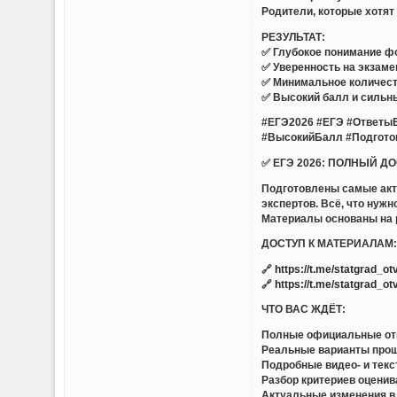
Родители, которые хотя
РЕЗУЛЬТАТ:
✅ Глубокое понимание ф
✅ Уверенность на экзаме
✅ Минимальное количест
✅ Высокий балл и сильн
#ЕГЭ2026 #ЕГЭ #Ответы
#ВысокийБалл #Подгото
✅ ЕГЭ 2026: ПОЛНЫЙ Д
Подготовлены самые акт
экспертов. Всё, что нуж
Материалы основаны на р
ДОСТУП К МАТЕРИАЛАМ
🔗
https://t.me/statgrad_o
🔗
https://t.me/statgrad_o
ЧТО ВАС ЖДЁТ:
Полные официальные отв
Реальные варианты прош
Подробные видео- и тек
Разбор критериев оценив
Актуальные изменения в