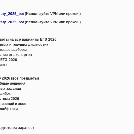
:
tvety_2025_bot
(Используйте VPN или прокси!)
tvety_2025_bot
(Используйте VPN или прокси!)
еты на все варианты ЕГЭ 2026
лых и текущих диагностик
стовые разборы
ания от экспертов
 ЕГЭ-2026
базы
 2026 (все предметы)
обные решения
ных заданий
ошибок
истема 2026
чинений и эссе
 лайфхаки
одготовка заранее)