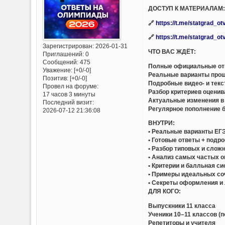
ДОСТУП К МАТЕРИАЛАМ
🔗
https://t.me/statgrad_o
🔗
https://t.me/statgrad_o
Зарегистрирован
: 2026-01-31
ЧТО ВАС ЖДЁТ:
Приглашений:
0
Сообщений:
475
Полные официальные отв
Уважение:
[+0/-0]
Реальные варианты прош
Позитив:
[+0/-0]
Подробные видео- и тек
Провел на форуме:
Разбор критериев оценив
17 часов 3 минуты
Актуальные изменения в
Последний визит:
Регулярное пополнение 
2026-07-12 21:36:08
ВНУТРИ:
• Реальные варианты ЕГЭ
• Готовые ответы + подр
• Разбор типовых и слож
• Анализ самых частых 
• Критерии и балльная с
• Примеры идеальных со
• Секреты оформления и
ДЛЯ КОГО:
Выпускники 11 класса
Ученики 10–11 классов (п
Репетиторы и учителя