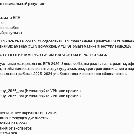
т максимальный результат
ормата ЕГЭ
не
во ошибок
ый результат
ЕГЭ2026 #РазборЕГЭ #ПодготовкаКЕГЭ #РеальныеВариантыЕГЭ #Сочине
вкаКЭкзаменам #ЕГЭПоРусскому #ЕГЭПоМатематике #Поступление2026
ОСТУП К ОТВЕТАМ, РЕАЛЬНЫМ ВАРИАНТАМ И РАЗБОРАМ 🔥
уальные материалы по ЕГЭ 2026. Здесь собраны реальные варианты, оф
но, чтобы полностью понять структуру экзамена, критерии оценивания и по
еальных работах 2025–2026 учебного года и постоянно обновляются.
:
tvety_2025_bot
(Используйте VPN или прокси!)
tvety_2025_bot
(Используйте VPN или прокси!)
еты на все варианты ЕГЭ 2026
лых и текущих диагностик
стовые разборы
ания от экспертов
 ЕГЭ-2026