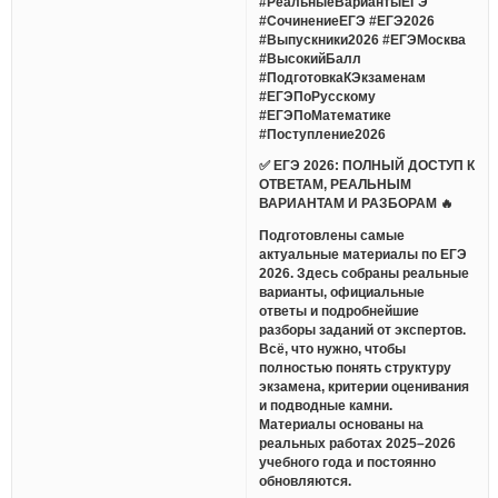
#РеальныеВариантыЕГЭ
#СочинениеЕГЭ #ЕГЭ2026
#Выпускники2026 #ЕГЭМосква
#ВысокийБалл
#ПодготовкаКЭкзаменам
#ЕГЭПоРусскому
#ЕГЭПоМатематике
#Поступление2026
✅ ЕГЭ 2026: ПОЛНЫЙ ДОСТУП К
ОТВЕТАМ, РЕАЛЬНЫМ
ВАРИАНТАМ И РАЗБОРАМ 🔥
Подготовлены самые
актуальные материалы по ЕГЭ
2026. Здесь собраны реальные
варианты, официальные
ответы и подробнейшие
разборы заданий от экспертов.
Всё, что нужно, чтобы
полностью понять структуру
экзамена, критерии оценивания
и подводные камни.
Материалы основаны на
реальных работах 2025–2026
учебного года и постоянно
обновляются.