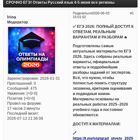
СРОЧНО ЕГЭ! Ответы Русский язык 4-5 июня все регионы
Поделиться
2026-06-03
1
Irina
15:01:02
Модератор
✅ ЕГЭ 2026: ПОЛНЫЙ ДОСТУП К
ОТВЕТАМ, РЕАЛЬНЫМ
ВАРИАНТАМ И РАЗБОРАМ 🔥
Подготовлены самые
актуальные материалы по ЕГЭ
2026. Здесь собраны реальные
варианты, официальные
ответы и подробнейшие
разборы заданий от экспертов.
Всё, что нужно, чтобы
Зарегистрирован
: 2026-01-31
полностью понять структуру
Приглашений:
0
Сообщений:
475
экзамена, критерии оценивания
Уважение:
[+0/-0]
и подводные камни.
Позитив:
[+0/-0]
Материалы основаны на
Провел на форуме:
реальных работах 2025–2026
17 часов 3 минуты
учебного года и постоянно
Последний визит:
обновляются.
2026-07-12 21:36:08
ДОСТУП К МАТЕРИАЛАМ:
🔗
https://t.me/statgrad_otvety_2025_bo