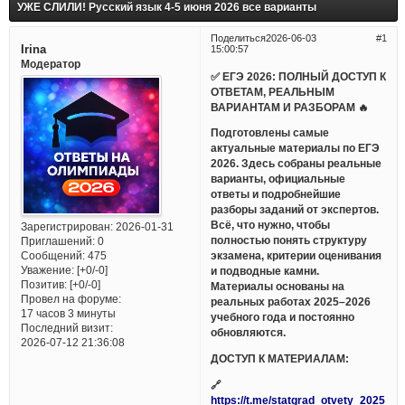
УЖЕ СЛИЛИ! Русский язык 4-5 июня 2026 все варианты
Поделиться
2026-06-03
1
Irina
15:00:57
Модератор
✅ ЕГЭ 2026: ПОЛНЫЙ ДОСТУП К
ОТВЕТАМ, РЕАЛЬНЫМ
ВАРИАНТАМ И РАЗБОРАМ 🔥
Подготовлены самые
актуальные материалы по ЕГЭ
2026. Здесь собраны реальные
варианты, официальные
ответы и подробнейшие
разборы заданий от экспертов.
Всё, что нужно, чтобы
Зарегистрирован
: 2026-01-31
полностью понять структуру
Приглашений:
0
Сообщений:
475
экзамена, критерии оценивания
Уважение:
[+0/-0]
и подводные камни.
Позитив:
[+0/-0]
Материалы основаны на
Провел на форуме:
реальных работах 2025–2026
17 часов 3 минуты
учебного года и постоянно
Последний визит:
обновляются.
2026-07-12 21:36:08
ДОСТУП К МАТЕРИАЛАМ:
🔗
https://t.me/statgrad_otvety_2025_bo