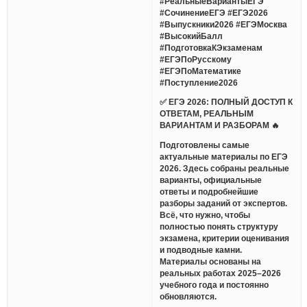
#РеальныеВариантыЕГЭ
#СочинениеЕГЭ #ЕГЭ2026
#Выпускники2026 #ЕГЭМосква
#ВысокийБалл
#ПодготовкаКЭкзаменам
#ЕГЭПоРусскому
#ЕГЭПоМатематике
#Поступление2026
✅ ЕГЭ 2026: ПОЛНЫЙ ДОСТУП К
ОТВЕТАМ, РЕАЛЬНЫМ
ВАРИАНТАМ И РАЗБОРАМ 🔥
Подготовлены самые
актуальные материалы по ЕГЭ
2026. Здесь собраны реальные
варианты, официальные
ответы и подробнейшие
разборы заданий от экспертов.
Всё, что нужно, чтобы
полностью понять структуру
экзамена, критерии оценивания
и подводные камни.
Материалы основаны на
реальных работах 2025–2026
учебного года и постоянно
обновляются.