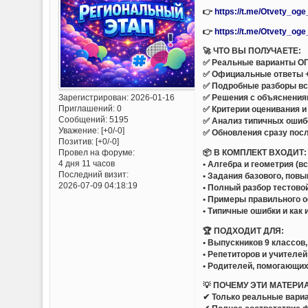
👉
https://t.me/Otvety_og
👉
https://t.me/Otvety_og
🚀 ЧТО ВЫ ПОЛУЧАЕТЕ:
✅ Реальные варианты ОГЭ
✅ Официальные ответы 
✅ Подробные разборы все
Зарегистрирован
: 2026-01-16
✅ Решения с объяснения
Приглашений:
0
✅ Критерии оценивания и
Сообщений:
5195
✅ Анализ типичных ошиб
Уважение:
[+0/-0]
✅ Обновления сразу пос
Позитив:
[+0/-0]
📦 В КОМПЛЕКТ ВХОДИТ:
Провел на форуме:
4 дня 11 часов
• Алгебра и геометрия (в
Последний визит:
• Задания базового, пов
2026-07-09 04:18:19
• Полный разбор тестово
• Примеры правильного 
• Типичные ошибки и как 
🏆 ПОДХОДИТ ДЛЯ:
• Выпускников 9 классов
• Репетиторов и учителей
• Родителей, помогающих
💡 ПОЧЕМУ ЭТИ МАТЕРИ
✔ Только реальные вариа