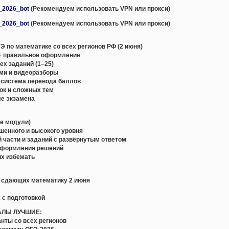
e_2026_bot
(Рекомендуем использовать VPN или прокси)
e_2026_bot
(Рекомендуем использовать VPN или прокси)
 по математике со всех регионов РФ (2 июня)
+ правильное оформление
х заданий (1–25)
ми и видеоразборы
 система перевода баллов
ок и сложных тем
ле экзамена
се модули)
ышенного и высокого уровня
й части и заданий с развёрнутым ответом
оформления решений
их избежать
, сдающих математику 2 июня
 с подготовкой
АЛЫ ЛУЧШИЕ:
нты со всех регионов