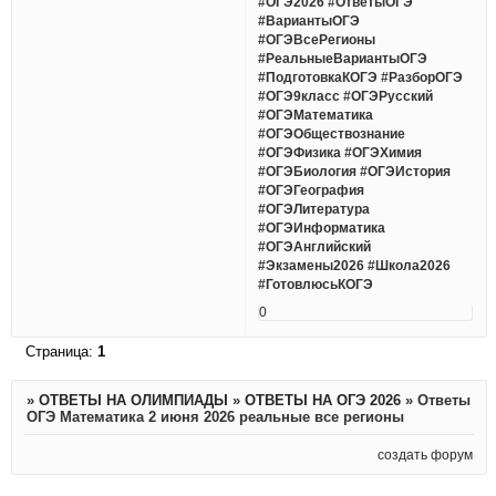
#ОГЭ2026 #ОтветыОГЭ
#ВариантыОГЭ
#ОГЭВсеРегионы
#РеальныеВариантыОГЭ
#ПодготовкаКОГЭ #РазборОГЭ
#ОГЭ9класс #ОГЭРусский
#ОГЭМатематика
#ОГЭОбществознание
#ОГЭФизика #ОГЭХимия
#ОГЭБиология #ОГЭИстория
#ОГЭГеография
#ОГЭЛитература
#ОГЭИнформатика
#ОГЭАнглийский
#Экзамены2026 #Школа2026
#ГотовлюсьКОГЭ
0
Страница:
1
»
ОТВЕТЫ НА ОЛИМПИАДЫ
»
ОТВЕТЫ НА ОГЭ 2026
»
Ответы
ОГЭ Математика 2 июня 2026 реальные все регионы
создать форум