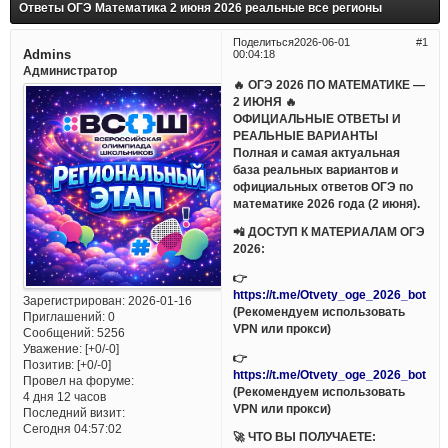
Ответы ОГЭ Математика 2 июня 2026 реальные все регионы
Поделиться
2026-06-01
1
Admins
00:04:18
Администратор
🔥 ОГЭ 2026 ПО МАТЕМАТИКЕ —
2 ИЮНЯ 🔥
ОФИЦИАЛЬНЫЕ ОТВЕТЫ И
РЕАЛЬНЫЕ ВАРИАНТЫ
Полная и самая актуальная
база реальных вариантов и
официальных ответов ОГЭ по
математике 2026 года (2 июня).
📲 ДОСТУП К МАТЕРИАЛАМ ОГЭ
2026:
👉
https://t.me/Otvety_oge_2026_bot
Зарегистрирован
: 2026-01-16
(Рекомендуем использовать
Приглашений:
0
VPN или прокси)
Сообщений:
5256
Уважение:
[+0/-0]
👉
Позитив:
[+0/-0]
https://t.me/Otvety_oge_2026_bot
Провел на форуме:
(Рекомендуем использовать
4 дня 12 часов
VPN или прокси)
Последний визит:
Сегодня 04:57:02
🚀 ЧТО ВЫ ПОЛУЧАЕТЕ: