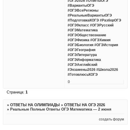
#ОГЭ2026 #ОтветыОГЭ
#ВариантыОГЭ
#ОГЭВсеРегионы
#РеальныеВариантыОГЭ
#ПодготовкаКОГЭ #РазборОГЭ
#ОГЭ9класс #ОГЭРусский
#ОГЭМатематика
#ОГЭОбществознание
#ОГЭФизика #ОГЭХимия
#ОГЭБиология #ОГЭИстория
#ОГЭГеография
#ОГЭЛитература
#ОГЭИнформатика
#ОГЭАнглийский
#Экзамены2026 #Школа2026
#ГотовлюсьКОГЭ
0
Страница:
1
»
ОТВЕТЫ НА ОЛИМПИАДЫ
»
ОТВЕТЫ НА ОГЭ 2026
»
Реальные Полные Ответы ОГЭ Математика — 2 июня
создать форум