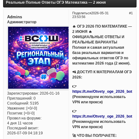
Реальные Полные Ответы ОГЭ Математика — 2 июня
Поделиться
2026-05-31
1
Admins
23:53:56
Администратор
🔥 ОГЭ 2026 ПО МАТЕМАТИКЕ —
2 ИЮНЯ 🔥
ОФИЦИАЛЬНЫЕ ОТВЕТЫ И
РЕАЛЬНЫЕ ВАРИАНТЫ
Полная и самая актуальная
база реальных вариантов и
официальных ответов ОГЭ по
математике 2026 года (2 июня).
📲 ДОСТУП К МАТЕРИАЛАМ ОГЭ
2026:
👉
https://t.me/Otvety_oge_2026_bot
Зарегистрирован
: 2026-01-16
(Рекомендуем использовать
Приглашений:
0
VPN или прокси)
Сообщений:
5195
Уважение:
[+0/-0]
👉
Позитив:
[+0/-0]
https://t.me/Otvety_oge_2026_bot
Провел на форуме:
(Рекомендуем использовать
4 дня 11 часов
VPN или прокси)
Последний визит:
2026-07-09 04:18:19
🚀 ЧТО ВЫ ПОЛУЧАЕТЕ: