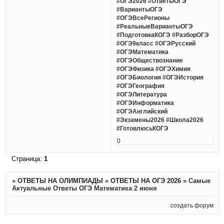
#ОГЭ2026 #ОтветыОГЭ
#ВариантыОГЭ
#ОГЭВсеРегионы
#РеальныеВариантыОГЭ
#ПодготовкаКОГЭ #РазборОГЭ
#ОГЭ9класс #ОГЭРусский
#ОГЭМатематика
#ОГЭОбществознание
#ОГЭФизика #ОГЭХимия
#ОГЭБиология #ОГЭИстория
#ОГЭГеография
#ОГЭЛитература
#ОГЭИнформатика
#ОГЭАнглийский
#Экзамены2026 #Школа2026
#ГотовлюсьКОГЭ
0
Страница:
1
»
ОТВЕТЫ НА ОЛИМПИАДЫ
»
ОТВЕТЫ НА ОГЭ 2026
»
Самые
Актуальные Ответы ОГЭ Математика 2 июня
создать форум