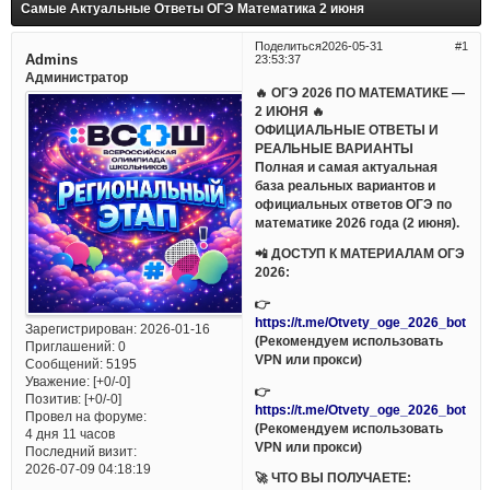
Самые Актуальные Ответы ОГЭ Математика 2 июня
Поделиться
2026-05-31
1
Admins
23:53:37
Администратор
🔥 ОГЭ 2026 ПО МАТЕМАТИКЕ —
2 ИЮНЯ 🔥
ОФИЦИАЛЬНЫЕ ОТВЕТЫ И
РЕАЛЬНЫЕ ВАРИАНТЫ
Полная и самая актуальная
база реальных вариантов и
официальных ответов ОГЭ по
математике 2026 года (2 июня).
📲 ДОСТУП К МАТЕРИАЛАМ ОГЭ
2026:
👉
https://t.me/Otvety_oge_2026_bot
Зарегистрирован
: 2026-01-16
(Рекомендуем использовать
Приглашений:
0
VPN или прокси)
Сообщений:
5195
Уважение:
[+0/-0]
👉
Позитив:
[+0/-0]
https://t.me/Otvety_oge_2026_bot
Провел на форуме:
(Рекомендуем использовать
4 дня 11 часов
VPN или прокси)
Последний визит:
2026-07-09 04:18:19
🚀 ЧТО ВЫ ПОЛУЧАЕТЕ: