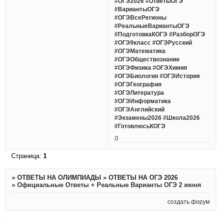
#ОГЭ2026 #ОтветыОГЭ
#ВариантыОГЭ
#ОГЭВсеРегионы
#РеальныеВариантыОГЭ
#ПодготовкаКОГЭ #РазборОГЭ
#ОГЭ9класс #ОГЭРусский
#ОГЭМатематика
#ОГЭОбществознание
#ОГЭФизика #ОГЭХимия
#ОГЭБиология #ОГЭИстория
#ОГЭГеография
#ОГЭЛитература
#ОГЭИнформатика
#ОГЭАнглийский
#Экзамены2026 #Школа2026
#ГотовлюсьКОГЭ
0
Страница:
1
»
ОТВЕТЫ НА ОЛИМПИАДЫ
»
ОТВЕТЫ НА ОГЭ 2026
»
Официальные Ответы + Реальные Варианты ОГЭ 2 июня
создать форум