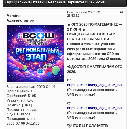
Официальные Ответы + Реальные Варианты ОГЭ 2 июня
Поделиться
2026-05-31
1
Admins
23:53:32
Администратор
🔥 ОГЭ 2026 ПО МАТЕМАТИКЕ —
2 ИЮНЯ 🔥
ОФИЦИАЛЬНЫЕ ОТВЕТЫ И
РЕАЛЬНЫЕ ВАРИАНТЫ
Полная и самая актуальная
база реальных вариантов и
официальных ответов ОГЭ по
математике 2026 года (2 июня).
📲 ДОСТУП К МАТЕРИАЛАМ ОГЭ
2026:
👉
https://t.me/Otvety_oge_2026_bot
Зарегистрирован
: 2026-01-16
(Рекомендуем использовать
Приглашений:
0
VPN или прокси)
Сообщений:
5195
Уважение:
[+0/-0]
👉
Позитив:
[+0/-0]
https://t.me/Otvety_oge_2026_bot
Провел на форуме:
(Рекомендуем использовать
4 дня 11 часов
VPN или прокси)
Последний визит:
2026-07-09 04:18:19
🚀 ЧТО ВЫ ПОЛУЧАЕТЕ: