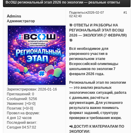
ВсОШ региональный этап 2026 по экологии — реальные ответы
Поделиться
2026-02-07
1
Admins
02:42:40
Администратор
🎯 ОТВЕТЫ И РАЗБОРЫ НА
РЕГИОНАЛЬНЫЙ ЭТАП ВСОШ
2026 — ЭКОЛОГИЯ (7 ФЕВРАЛЯ)
🎯
Всё необходимое для
уверенного участия в
региональном этапе
Всероссийской олимпиады
школьников по экологии 7
февраля 2026 года.
Региональный этап по экологии
— это анализ реальных
Зарегистрирован
: 2026-01-16
экологических ситуаций, работа
Приглашений:
0
с данными, расчёты и
Сообщений:
5256
аргументация. Для успешного
Уважение:
[+0/-0]
результата важно понимать
Позитив:
[+0/-0]
формат заданий, структуру
Провел на форуме:
проверки и требования жюри.
4 дня 12 часов
Последний визит:
📲 ДОСТУП К МАТЕРИАЛАМ ПО
Сегодня 04:57:02
ЭКОЛОГИИ: