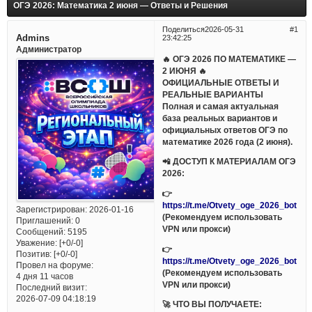
ОГЭ 2026: Математика 2 июня — Ответы и Решения
Поделиться
2026-05-31
1
Admins
23:42:25
Администратор
🔥 ОГЭ 2026 ПО МАТЕМАТИКЕ —
2 ИЮНЯ 🔥
ОФИЦИАЛЬНЫЕ ОТВЕТЫ И
РЕАЛЬНЫЕ ВАРИАНТЫ
Полная и самая актуальная
база реальных вариантов и
официальных ответов ОГЭ по
математике 2026 года (2 июня).
📲 ДОСТУП К МАТЕРИАЛАМ ОГЭ
2026:
👉
https://t.me/Otvety_oge_2026_bot
Зарегистрирован
: 2026-01-16
(Рекомендуем использовать
Приглашений:
0
VPN или прокси)
Сообщений:
5195
Уважение:
[+0/-0]
👉
Позитив:
[+0/-0]
https://t.me/Otvety_oge_2026_bot
Провел на форуме:
(Рекомендуем использовать
4 дня 11 часов
VPN или прокси)
Последний визит:
2026-07-09 04:18:19
🚀 ЧТО ВЫ ПОЛУЧАЕТЕ: