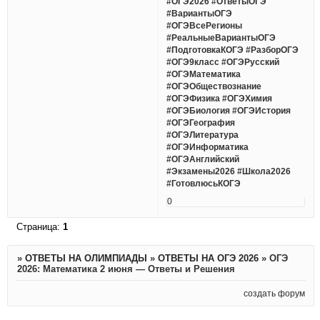
#ОГЭ2026 #ОтветыОГЭ
#ВариантыОГЭ
#ОГЭВсеРегионы
#РеальныеВариантыОГЭ
#ПодготовкаКОГЭ #РазборОГЭ
#ОГЭ9класс #ОГЭРусский
#ОГЭМатематика
#ОГЭОбществознание
#ОГЭФизика #ОГЭХимия
#ОГЭБиология #ОГЭИстория
#ОГЭГеография
#ОГЭЛитература
#ОГЭИнформатика
#ОГЭАнглийский
#Экзамены2026 #Школа2026
#ГотовлюсьКОГЭ
0
Страница:
1
»
ОТВЕТЫ НА ОЛИМПИАДЫ
»
ОТВЕТЫ НА ОГЭ 2026
»
ОГЭ
2026: Математика 2 июня — Ответы и Решения
создать форум