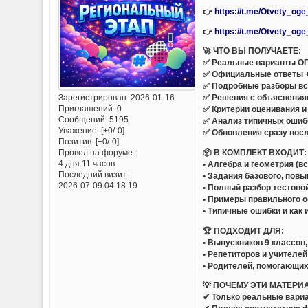
👉
https://t.me/Otvety_og
👉
https://t.me/Otvety_og
🚀 ЧТО ВЫ ПОЛУЧАЕТЕ:
✅ Реальные варианты ОГЭ
✅ Официальные ответы 
✅ Подробные разборы все
Зарегистрирован
: 2026-01-16
✅ Решения с объяснения
Приглашений:
0
✅ Критерии оценивания и
Сообщений:
5195
✅ Анализ типичных ошиб
Уважение:
[+0/-0]
✅ Обновления сразу пос
Позитив:
[+0/-0]
📦 В КОМПЛЕКТ ВХОДИТ:
Провел на форуме:
4 дня 11 часов
• Алгебра и геометрия (в
Последний визит:
• Задания базового, пов
2026-07-09 04:18:19
• Полный разбор тестово
• Примеры правильного 
• Типичные ошибки и как 
🏆 ПОДХОДИТ ДЛЯ:
• Выпускников 9 классов
• Репетиторов и учителей
• Родителей, помогающих
💡 ПОЧЕМУ ЭТИ МАТЕРИ
✔ Только реальные вариа