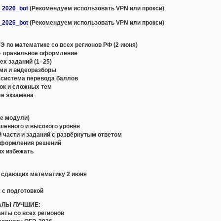
e_2026_bot
(Рекомендуем использовать VPN или прокси)
e_2026_bot
(Рекомендуем использовать VPN или прокси)
 по математике со всех регионов РФ (2 июня)
+ правильное оформление
х заданий (1–25)
ми и видеоразборы
 система перевода баллов
ок и сложных тем
ле экзамена
се модули)
ышенного и высокого уровня
й части и заданий с развёрнутым ответом
оформления решений
их избежать
, сдающих математику 2 июня
 с подготовкой
АЛЫ ЛУЧШИЕ:
нты со всех регионов