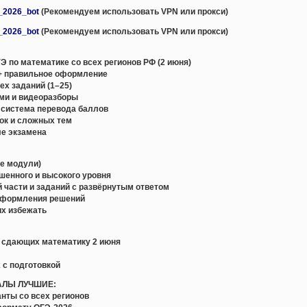
e_2026_bot
(Рекомендуем использовать VPN или прокси)
e_2026_bot
(Рекомендуем использовать VPN или прокси)
 по математике со всех регионов РФ (2 июня)
+ правильное оформление
х заданий (1–25)
ми и видеоразборы
 система перевода баллов
ок и сложных тем
ле экзамена
се модули)
ышенного и высокого уровня
й части и заданий с развёрнутым ответом
оформления решений
их избежать
, сдающих математику 2 июня
 с подготовкой
АЛЫ ЛУЧШИЕ:
нты со всех регионов