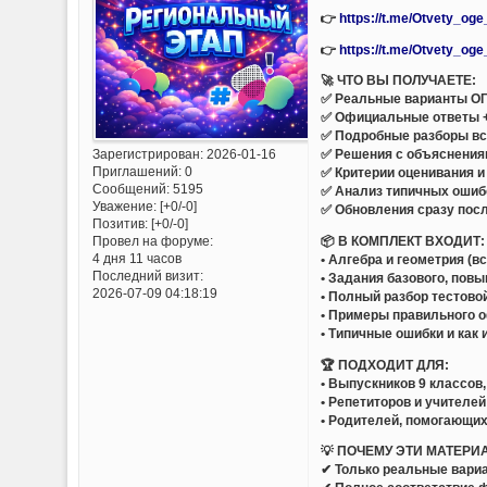
👉
https://t.me/Otvety_og
👉
https://t.me/Otvety_og
🚀 ЧТО ВЫ ПОЛУЧАЕТЕ:
✅ Реальные варианты ОГЭ
✅ Официальные ответы 
✅ Подробные разборы все
Зарегистрирован
: 2026-01-16
✅ Решения с объяснения
Приглашений:
0
✅ Критерии оценивания и
Сообщений:
5195
✅ Анализ типичных ошиб
Уважение:
[+0/-0]
✅ Обновления сразу пос
Позитив:
[+0/-0]
📦 В КОМПЛЕКТ ВХОДИТ:
Провел на форуме:
4 дня 11 часов
• Алгебра и геометрия (в
Последний визит:
• Задания базового, пов
2026-07-09 04:18:19
• Полный разбор тестово
• Примеры правильного 
• Типичные ошибки и как 
🏆 ПОДХОДИТ ДЛЯ:
• Выпускников 9 классов
• Репетиторов и учителей
• Родителей, помогающих
💡 ПОЧЕМУ ЭТИ МАТЕРИ
✔ Только реальные вариа