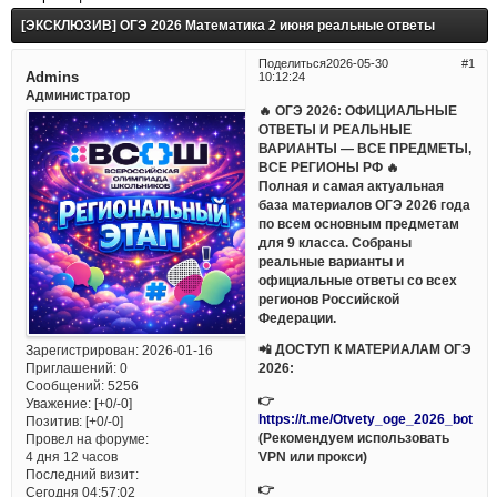
[ЭКСКЛЮЗИВ] ОГЭ 2026 Математика 2 июня реальные ответы
Поделиться
2026-05-30
1
Admins
10:12:24
Администратор
🔥 ОГЭ 2026: ОФИЦИАЛЬНЫЕ
ОТВЕТЫ И РЕАЛЬНЫЕ
ВАРИАНТЫ — ВСЕ ПРЕДМЕТЫ,
ВСЕ РЕГИОНЫ РФ 🔥
Полная и самая актуальная
база материалов ОГЭ 2026 года
по всем основным предметам
для 9 класса. Собраны
реальные варианты и
официальные ответы со всех
регионов Российской
Федерации.
📲 ДОСТУП К МАТЕРИАЛАМ ОГЭ
Зарегистрирован
: 2026-01-16
Приглашений:
0
2026:
Сообщений:
5256
👉
Уважение:
[+0/-0]
https://t.me/Otvety_oge_2026_bot
Позитив:
[+0/-0]
(Рекомендуем использовать
Провел на форуме:
VPN или прокси)
4 дня 12 часов
Последний визит:
👉
Сегодня 04:57:02