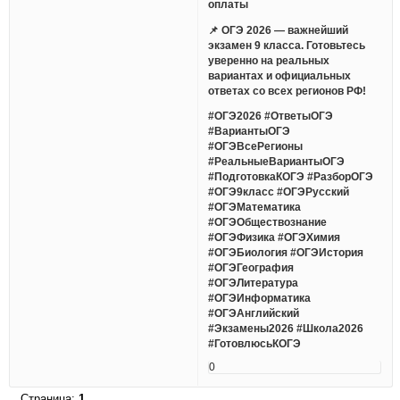
оплаты
📌 ОГЭ 2026 — важнейший
экзамен 9 класса. Готовьтесь
уверенно на реальных
вариантах и официальных
ответах со всех регионов РФ!
#ОГЭ2026 #ОтветыОГЭ
#ВариантыОГЭ
#ОГЭВсеРегионы
#РеальныеВариантыОГЭ
#ПодготовкаКОГЭ #РазборОГЭ
#ОГЭ9класс #ОГЭРусский
#ОГЭМатематика
#ОГЭОбществознание
#ОГЭФизика #ОГЭХимия
#ОГЭБиология #ОГЭИстория
#ОГЭГеография
#ОГЭЛитература
#ОГЭИнформатика
#ОГЭАнглийский
#Экзамены2026 #Школа2026
#ГотовлюсьКОГЭ
0
Страница:
1