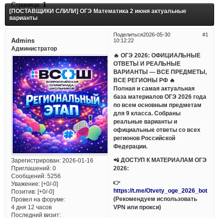
Страница:
1
[ПОСТАВЩИКИ СЛИЛИ] ОГЭ Математика 2 июня актуальные
варианты
Поделиться
2026-05-30
1
Admins
10:12:22
Администратор
🔥 ОГЭ 2026: ОФИЦИАЛЬНЫЕ
ОТВЕТЫ И РЕАЛЬНЫЕ
ВАРИАНТЫ — ВСЕ ПРЕДМЕТЫ,
ВСЕ РЕГИОНЫ РФ 🔥
Полная и самая актуальная
база материалов ОГЭ 2026 года
по всем основным предметам
для 9 класса. Собраны
реальные варианты и
официальные ответы со всех
регионов Российской
Федерации.
📲 ДОСТУП К МАТЕРИАЛАМ ОГЭ
Зарегистрирован
: 2026-01-16
Приглашений:
0
2026:
Сообщений:
5256
👉
Уважение:
[+0/-0]
https://t.me/Otvety_oge_2026_bot
Позитив:
[+0/-0]
(Рекомендуем использовать
Провел на форуме:
VPN или прокси)
4 дня 12 часов
Последний визит: