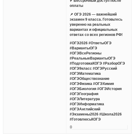
✔ Бессрочный доступ после
оплаты
📌 ОГЭ 2026 — важнейший
экзамен 9 класса. Готовьтесь
уверенно на реальных
вариантах и официальных
ответах со всех регионов РФ!
#ОГЭ2026 #ОтветыОГЭ
#ВариантыОГЭ
#ОГЭВсеРегионы
#РеальныеВариантыОГЭ
#ПодготовкаКОГЭ #РазборОГЭ
#ОГЭ9класс #ОГЭРусский
#ОГЭМатематика
#ОГЭОбществознание
#ОГЭФизика #ОГЭХимия
#ОГЭБиология #ОГЭИстория
#ОГЭГеография
#ОГЭЛитература
#ОГЭИнформатика
#ОГЭАнглийский
#Экзамены2026 #Школа2026
#ГотовлюсьКОГЭ
0