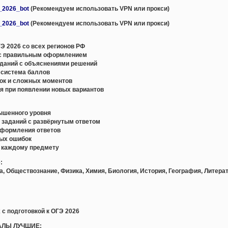
e_2026_bot
(Рекомендуем использовать VPN или прокси)
e_2026_bot
(Рекомендуем использовать VPN или прокси)
Э 2026 со всех регионов РФ
с правильным оформлением
даний с объяснениями решений
 система баллов
ок и сложных моментов
я при появлении новых вариантов
вышенного уровня
и заданий с развёрнутым ответом
оформления ответов
ных ошибок
о каждому предмету
:
а, Обществознание, Физика, Химия, Биология, История, География, Литера
 с подготовкой к ОГЭ 2026
АЛЫ ЛУЧШИЕ: