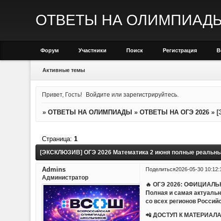
ОТВЕТЫ НА ОЛИМПИАД
Форум
Участники
Поиск
Регистрация
В
Активные темы
Привет, Гость!
Войдите
или
зарегистрируйтесь
.
»
ОТВЕТЫ НА ОЛИМПИАДЫ
»
ОТВЕТЫ НА ОГЭ 2026
»
[
Страница:
1
[ЭКСКЛЮЗИВ] ОГЭ 2026 Математика 2 июня полные реальны
Admins
Поделиться
2026-05-30 10:12:
Администратор
🔥 ОГЭ 2026: ОФИЦИАЛ
Полная и самая актуаль
со всех регионов Россий
📲 ДОСТУП К МАТЕРИАЛА