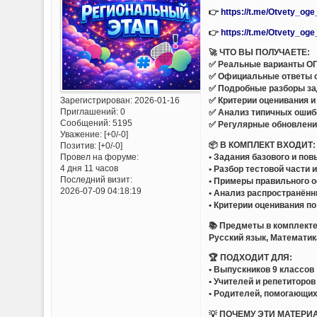
👉
https://t.me/Otvety_og
👉
https://t.me/Otvety_og
🚀 ЧТО ВЫ ПОЛУЧАЕТЕ:
✅ Реальные варианты ОГ
✅ Официальные ответы 
✅ Подробные разборы за
Зарегистрирован
: 2026-01-16
✅ Критерии оценивания и
Приглашений:
0
✅ Анализ типичных ошиб
Сообщений:
5195
✅ Регулярные обновлени
Уважение:
[+0/-0]
📦 В КОМПЛЕКТ ВХОДИТ:
Позитив:
[+0/-0]
• Задания базового и по
Провел на форуме:
4 дня 11 часов
• Разбор тестовой части 
Последний визит:
• Примеры правильного 
2026-07-09 04:18:19
• Анализ распространён
• Критерии оценивания п
📚 Предметы в комплекте
Русский язык, Математик
🏆 ПОДХОДИТ ДЛЯ:
• Выпускников 9 классов
• Учителей и репетиторов
• Родителей, помогающих
💡 ПОЧЕМУ ЭТИ МАТЕРИ