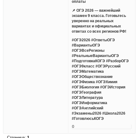
оплаты
📌 ОГЭ 2026 — важнейший
экзамен 9 класса. Готовьтесь
уверенно на реальных
вариантах и официальных
ответах со всех регионов РФ!
#ОГЭ2026 #ОтветыОГЭ
#ВариантыОГЭ
#ОГЭВсеРегионы
#РеальныеВариантыОГЭ
#ПодготовкаКОГЭ #РазборОГЭ
#ОГЭ9класс #ОГЭРусский
#ОГЭМатематика
#ОГЭОбществознание
#ОГЭФизика #ОГЭХимия
#ОГЭБиология #ОГЭИстория
#ОГЭГеография
#ОГЭЛитература
#ОГЭИнформатика
#ОГЭАнглийский
#Экзамены2026 #Школа2026
#ГотовлюсьКОГЭ
0
Страница:
1