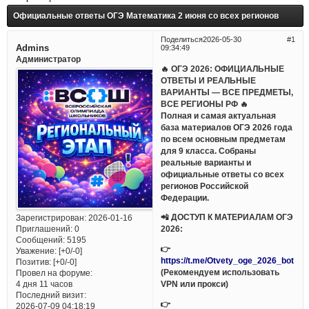
Официальные ответы ОГЭ Математика 2 июня со всех регионов
Поделиться
2026-05-30
1
Admins
09:34:49
Администратор
🔥 ОГЭ 2026: ОФИЦИАЛЬНЫЕ
ОТВЕТЫ И РЕАЛЬНЫЕ
ВАРИАНТЫ — ВСЕ ПРЕДМЕТЫ,
ВСЕ РЕГИОНЫ РФ 🔥
Полная и самая актуальная
база материалов ОГЭ 2026 года
по всем основным предметам
для 9 класса. Собраны
реальные варианты и
официальные ответы со всех
регионов Российской
Федерации.
📲 ДОСТУП К МАТЕРИАЛАМ ОГЭ
Зарегистрирован
: 2026-01-16
Приглашений:
0
2026:
Сообщений:
5195
👉
Уважение:
[+0/-0]
https://t.me/Otvety_oge_2026_bot
Позитив:
[+0/-0]
(Рекомендуем использовать
Провел на форуме:
VPN или прокси)
4 дня 11 часов
Последний визит:
👉
2026-07-09 04:18:19