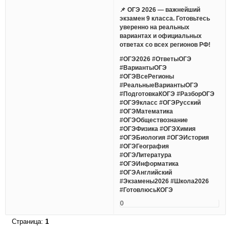
📌 ОГЭ 2026 — важнейший
экзамен 9 класса. Готовьтесь
уверенно на реальных
вариантах и официальных
ответах со всех регионов РФ!
#ОГЭ2026 #ОтветыОГЭ
#ВариантыОГЭ
#ОГЭВсеРегионы
#РеальныеВариантыОГЭ
#ПодготовкаКОГЭ #РазборОГЭ
#ОГЭ9класс #ОГЭРусский
#ОГЭМатематика
#ОГЭОбществознание
#ОГЭФизика #ОГЭХимия
#ОГЭБиология #ОГЭИстория
#ОГЭГеография
#ОГЭЛитература
#ОГЭИнформатика
#ОГЭАнглийский
#Экзамены2026 #Школа2026
#ГотовлюсьКОГЭ
0
Страница:
1