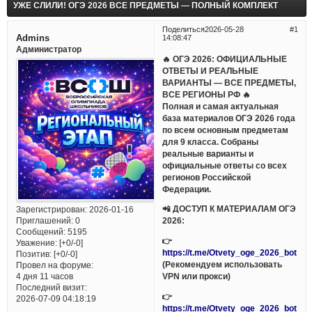
УЖЕ СЛИЛИ! ОГЭ 2026 ВСЕ ПРЕДМЕТЫ — ПОЛНЫЙ КОМПЛЕКТ
Поделиться
2026-05-28
1
Admins
14:08:47
Администратор
🔥 ОГЭ 2026: ОФИЦИАЛЬНЫЕ
ОТВЕТЫ И РЕАЛЬНЫЕ
ВАРИАНТЫ — ВСЕ ПРЕДМЕТЫ,
ВСЕ РЕГИОНЫ РФ 🔥
Полная и самая актуальная
база материалов ОГЭ 2026 года
по всем основным предметам
для 9 класса. Собраны
реальные варианты и
официальные ответы со всех
регионов Российской
Федерации.
📲 ДОСТУП К МАТЕРИАЛАМ ОГЭ
Зарегистрирован
: 2026-01-16
Приглашений:
0
2026:
Сообщений:
5195
👉
Уважение:
[+0/-0]
https://t.me/Otvety_oge_2026_bot
Позитив:
[+0/-0]
(Рекомендуем использовать
Провел на форуме:
VPN или прокси)
4 дня 11 часов
Последний визит:
👉
2026-07-09 04:18:19
https://t.me/Otvety_oge_2026_bot