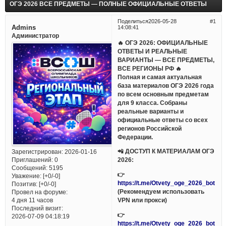
ОГЭ 2026 ВСЕ ПРЕДМЕТЫ — ПОЛНЫЕ ОФИЦИАЛЬНЫЕ ОТВЕТЫ
Поделиться
2026-05-28
1
Admins
14:08:41
Администратор
🔥 ОГЭ 2026: ОФИЦИАЛЬНЫЕ
ОТВЕТЫ И РЕАЛЬНЫЕ
ВАРИАНТЫ — ВСЕ ПРЕДМЕТЫ,
ВСЕ РЕГИОНЫ РФ 🔥
Полная и самая актуальная
база материалов ОГЭ 2026 года
по всем основным предметам
для 9 класса. Собраны
реальные варианты и
официальные ответы со всех
регионов Российской
Федерации.
📲 ДОСТУП К МАТЕРИАЛАМ ОГЭ
Зарегистрирован
: 2026-01-16
Приглашений:
0
2026:
Сообщений:
5195
👉
Уважение:
[+0/-0]
https://t.me/Otvety_oge_2026_bot
Позитив:
[+0/-0]
(Рекомендуем использовать
Провел на форуме:
VPN или прокси)
4 дня 11 часов
Последний визит:
👉
2026-07-09 04:18:19
https://t.me/Otvety_oge_2026_bot