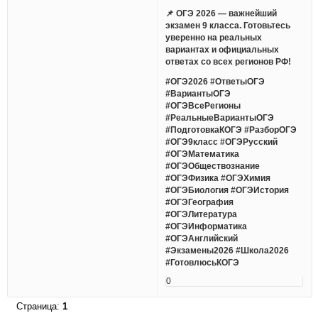
📌 ОГЭ 2026 — важнейший
экзамен 9 класса. Готовьтесь
уверенно на реальных
вариантах и официальных
ответах со всех регионов РФ!
#ОГЭ2026 #ОтветыОГЭ
#ВариантыОГЭ
#ОГЭВсеРегионы
#РеальныеВариантыОГЭ
#ПодготовкаКОГЭ #РазборОГЭ
#ОГЭ9класс #ОГЭРусский
#ОГЭМатематика
#ОГЭОбществознание
#ОГЭФизика #ОГЭХимия
#ОГЭБиология #ОГЭИстория
#ОГЭГеография
#ОГЭЛитература
#ОГЭИнформатика
#ОГЭАнглийский
#Экзамены2026 #Школа2026
#ГотовлюсьКОГЭ
0
Страница:
1