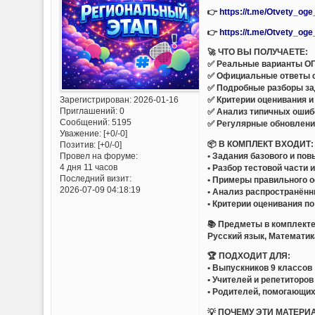
👉
https://t.me/Otvety_og
👉
https://t.me/Otvety_og
🚀 ЧТО ВЫ ПОЛУЧАЕТЕ:
✅ Реальные варианты ОГ
✅ Официальные ответы 
✅ Подробные разборы за
Зарегистрирован
: 2026-01-16
✅ Критерии оценивания и
Приглашений:
0
✅ Анализ типичных ошиб
Сообщений:
5195
✅ Регулярные обновлени
Уважение:
[+0/-0]
📦 В КОМПЛЕКТ ВХОДИТ:
Позитив:
[+0/-0]
• Задания базового и по
Провел на форуме:
4 дня 11 часов
• Разбор тестовой части 
Последний визит:
• Примеры правильного 
2026-07-09 04:18:19
• Анализ распространён
• Критерии оценивания п
📚 Предметы в комплекте
Русский язык, Математик
🏆 ПОДХОДИТ ДЛЯ:
• Выпускников 9 классов
• Учителей и репетиторов
• Родителей, помогающих
💡 ПОЧЕМУ ЭТИ МАТЕРИ