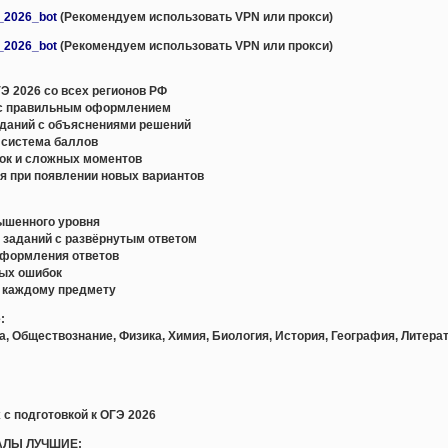
e_2026_bot
(Рекомендуем использовать VPN или прокси)
e_2026_bot
(Рекомендуем использовать VPN или прокси)
Э 2026 со всех регионов РФ
с правильным оформлением
даний с объяснениями решений
 система баллов
ок и сложных моментов
я при появлении новых вариантов
вышенного уровня
и заданий с развёрнутым ответом
оформления ответов
ных ошибок
о каждому предмету
:
а, Обществознание, Физика, Химия, Биология, История, География, Литера
 с подготовкой к ОГЭ 2026
АЛЫ ЛУЧШИЕ: