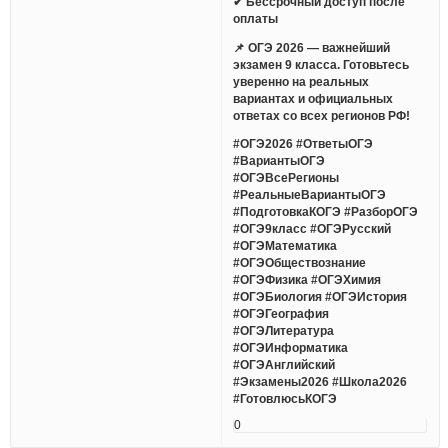
✔ Бессрочный доступ после
оплаты
📌 ОГЭ 2026 — важнейший
экзамен 9 класса. Готовьтесь
уверенно на реальных
вариантах и официальных
ответах со всех регионов РФ!
#ОГЭ2026 #ОтветыОГЭ
#ВариантыОГЭ
#ОГЭВсеРегионы
#РеальныеВариантыОГЭ
#ПодготовкаКОГЭ #РазборОГЭ
#ОГЭ9класс #ОГЭРусский
#ОГЭМатематика
#ОГЭОбществознание
#ОГЭФизика #ОГЭХимия
#ОГЭБиология #ОГЭИстория
#ОГЭГеография
#ОГЭЛитература
#ОГЭИнформатика
#ОГЭАнглийский
#Экзамены2026 #Школа2026
#ГотовлюсьКОГЭ
0