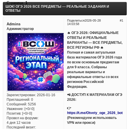
Страница:
1
ШОК! ОГЭ 2026 ВСЕ ПРЕДМЕТЫ — РЕАЛЬНЫЕ ЗАДАНИЯ И
ОТВЕТЫ
Поделиться
2026-05-28
1
Admins
14:03:58
Администратор
🔥 ОГЭ 2026: ОФИЦИАЛЬНЫЕ
ОТВЕТЫ И РЕАЛЬНЫЕ
ВАРИАНТЫ — ВСЕ ПРЕДМЕТЫ,
ВСЕ РЕГИОНЫ РФ 🔥
Полная и самая актуальная
база материалов ОГЭ 2026 года
по всем основным предметам
для 9 класса. Собраны
реальные варианты и
официальные ответы со всех
регионов Российской
Федерации.
📲 ДОСТУП К МАТЕРИАЛАМ ОГЭ
Зарегистрирован
: 2026-01-16
Приглашений:
0
2026:
Сообщений:
5256
👉
Уважение:
[+0/-0]
https://t.me/Otvety_oge_2026_bot
Позитив:
[+0/-0]
(Рекомендуем использовать
Провел на форуме:
VPN или прокси)
4 дня 12 часов
Последний визит: