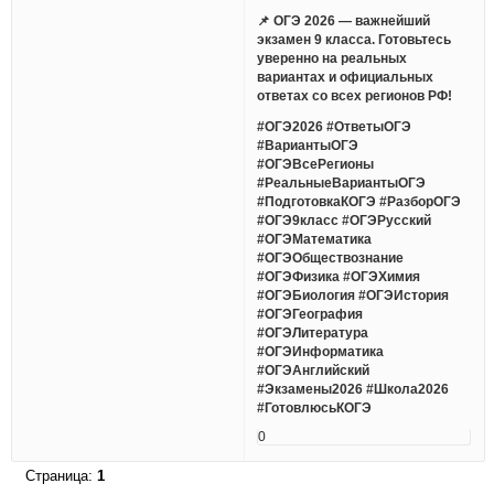
📌 ОГЭ 2026 — важнейший
экзамен 9 класса. Готовьтесь
уверенно на реальных
вариантах и официальных
ответах со всех регионов РФ!
#ОГЭ2026 #ОтветыОГЭ
#ВариантыОГЭ
#ОГЭВсеРегионы
#РеальныеВариантыОГЭ
#ПодготовкаКОГЭ #РазборОГЭ
#ОГЭ9класс #ОГЭРусский
#ОГЭМатематика
#ОГЭОбществознание
#ОГЭФизика #ОГЭХимия
#ОГЭБиология #ОГЭИстория
#ОГЭГеография
#ОГЭЛитература
#ОГЭИнформатика
#ОГЭАнглийский
#Экзамены2026 #Школа2026
#ГотовлюсьКОГЭ
0
Страница:
1