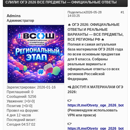
СЛИЛИ! ОГЭ 2026 ВСЕ ПРЕДМЕТЫ — ОФИЦИАЛЬНЫЕ ОТВЕТЫ
Поделиться
2026-05-28
1
Admins
14:03:25
Администратор
🔥 ОГЭ 2026: ОФИЦИАЛЬНЫЕ
ОТВЕТЫ И РЕАЛЬНЫЕ
ВАРИАНТЫ — ВСЕ ПРЕДМЕТЫ,
ВСЕ РЕГИОНЫ РФ 🔥
Полная и самая актуальная
база материалов ОГЭ 2026 года
по всем основным предметам
для 9 класса. Собраны
реальные варианты и
официальные ответы со всех
регионов Российской
Федерации.
📲 ДОСТУП К МАТЕРИАЛАМ ОГЭ
Зарегистрирован
: 2026-01-16
Приглашений:
0
2026:
Сообщений:
5256
👉
Уважение:
[+0/-0]
https://t.me/Otvety_oge_2026_bot
Позитив:
[+0/-0]
(Рекомендуем использовать
Провел на форуме:
VPN или прокси)
4 дня 12 часов
Последний визит:
👉
Сегодня 04:57:02
https://t.me/Otvety_oge_2026_bot