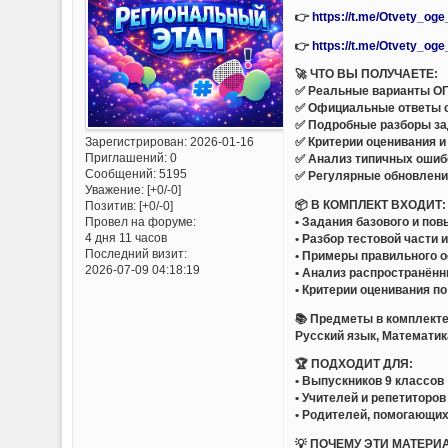
👉
https://t.me/Otvety_og
👉
https://t.me/Otvety_og
🚀 ЧТО ВЫ ПОЛУЧАЕТЕ:
✅ Реальные варианты ОГ
✅ Официальные ответы 
✅ Подробные разборы за
Зарегистрирован
: 2026-01-16
✅ Критерии оценивания и
Приглашений:
0
✅ Анализ типичных ошиб
Сообщений:
5195
✅ Регулярные обновлени
Уважение:
[+0/-0]
📦 В КОМПЛЕКТ ВХОДИТ:
Позитив:
[+0/-0]
• Задания базового и по
Провел на форуме:
4 дня 11 часов
• Разбор тестовой части 
Последний визит:
• Примеры правильного 
2026-07-09 04:18:19
• Анализ распространён
• Критерии оценивания п
📚 Предметы в комплекте
Русский язык, Математик
🏆 ПОДХОДИТ ДЛЯ:
• Выпускников 9 классов
• Учителей и репетиторов
• Родителей, помогающих
💡 ПОЧЕМУ ЭТИ МАТЕРИ