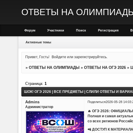
ОТВЕТЫ НА ОЛИМПИАД
Форум
Участники
Поиск
Регистрация
В
Активные темы
Привет, Гость!
Войдите
или
зарегистрируйтесь
.
»
ОТВЕТЫ НА ОЛИМПИАДЫ
»
ОТВЕТЫ НА ОГЭ 2026
»
Ш
Страница:
1
ШОК! ОГЭ 2026 | ВСЕ ПРЕДМЕТЫ | СЛИЛИ ОТВЕТЫ И ВАРИ
Admins
Поделиться
2026-05-28 14:03:
Администратор
🔥 ОГЭ 2026: ОФИЦИАЛ
Полная и самая актуаль
со всех регионов Россий
📲 ДОСТУП К МАТЕРИАЛА