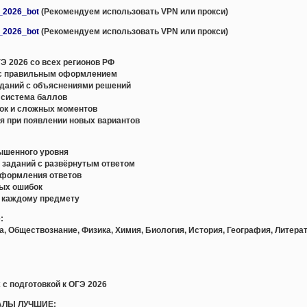
e_2026_bot
(Рекомендуем использовать VPN или прокси)
e_2026_bot
(Рекомендуем использовать VPN или прокси)
Э 2026 со всех регионов РФ
с правильным оформлением
даний с объяснениями решений
 система баллов
ок и сложных моментов
я при появлении новых вариантов
вышенного уровня
и заданий с развёрнутым ответом
оформления ответов
ных ошибок
о каждому предмету
:
а, Обществознание, Физика, Химия, Биология, История, География, Литера
 с подготовкой к ОГЭ 2026
АЛЫ ЛУЧШИЕ: