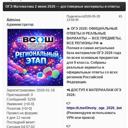
ОГЭ Математика 2 июня 2026 — достоверные материалы и ответы
Поделиться
2026-05-28
1
Admins
13:59:45
Администратор
🔥 ОГЭ 2026: ОФИЦИАЛЬНЫЕ
ОТВЕТЫ И РЕАЛЬНЫЕ
ВАРИАНТЫ — ВСЕ ПРЕДМЕТЫ,
ВСЕ РЕГИОНЫ РФ 🔥
Полная и самая актуальная
база материалов ОГЭ 2026 года
по всем основным предметам
для 9 класса. Собраны
реальные варианты и
официальные ответы со всех
регионов Российской
Федерации.
📲 ДОСТУП К МАТЕРИАЛАМ ОГЭ
Зарегистрирован
: 2026-01-16
Приглашений:
0
2026:
Сообщений:
5256
👉
Уважение:
[+0/-0]
https://t.me/Otvety_oge_2026_bot
Позитив:
[+0/-0]
(Рекомендуем использовать
Провел на форуме:
VPN или прокси)
4 дня 12 часов
Последний визит:
👉
Сегодня 04:57:02