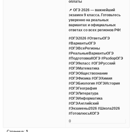
оплаты
📌 ОГЭ 2026 — важнейший
экзамен 9 класса. Готовьтесь
уверенно на реальных
вариантах и официальных
ответах со всех регионов РФ!
#ОГЭ2026 #ОтветыОГЭ
#ВариантыОГЭ
#ОГЭВсеРегионы
#РеальныеВариантыОГЭ
#ПодготовкаКОГЭ #РазборОГЭ
#ОГЭ9класс #ОГЭРусский
#ОГЭМатематика
#ОГЭОбществознание
#ОГЭФизика #ОГЭХимия
#ОГЭБиология #ОГЭИстория
#ОГЭГеография
#ОГЭЛитература
#ОГЭИнформатика
#ОГЭАнглийский
#Экзамены2026 #Школа2026
#ГотовлюсьКОГЭ
0
Страница:
1