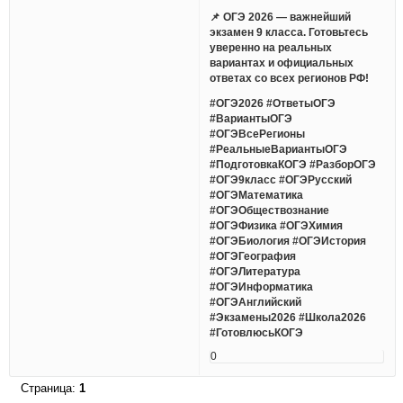
📌 ОГЭ 2026 — важнейший
экзамен 9 класса. Готовьтесь
уверенно на реальных
вариантах и официальных
ответах со всех регионов РФ!
#ОГЭ2026 #ОтветыОГЭ
#ВариантыОГЭ
#ОГЭВсеРегионы
#РеальныеВариантыОГЭ
#ПодготовкаКОГЭ #РазборОГЭ
#ОГЭ9класс #ОГЭРусский
#ОГЭМатематика
#ОГЭОбществознание
#ОГЭФизика #ОГЭХимия
#ОГЭБиология #ОГЭИстория
#ОГЭГеография
#ОГЭЛитература
#ОГЭИнформатика
#ОГЭАнглийский
#Экзамены2026 #Школа2026
#ГотовлюсьКОГЭ
0
Страница:
1