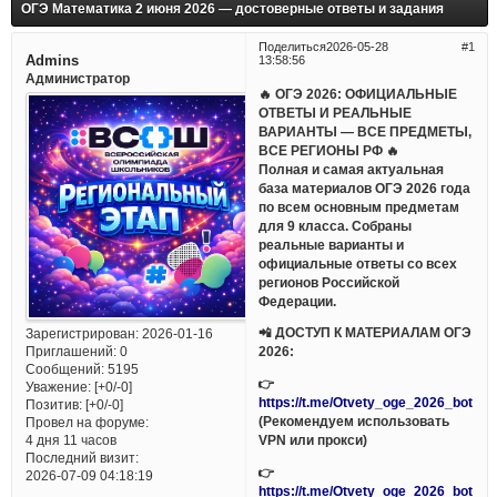
ОГЭ Математика 2 июня 2026 — достоверные ответы и задания
Поделиться
2026-05-28
1
Admins
13:58:56
Администратор
🔥 ОГЭ 2026: ОФИЦИАЛЬНЫЕ
ОТВЕТЫ И РЕАЛЬНЫЕ
ВАРИАНТЫ — ВСЕ ПРЕДМЕТЫ,
ВСЕ РЕГИОНЫ РФ 🔥
Полная и самая актуальная
база материалов ОГЭ 2026 года
по всем основным предметам
для 9 класса. Собраны
реальные варианты и
официальные ответы со всех
регионов Российской
Федерации.
📲 ДОСТУП К МАТЕРИАЛАМ ОГЭ
Зарегистрирован
: 2026-01-16
Приглашений:
0
2026:
Сообщений:
5195
👉
Уважение:
[+0/-0]
https://t.me/Otvety_oge_2026_bot
Позитив:
[+0/-0]
(Рекомендуем использовать
Провел на форуме:
VPN или прокси)
4 дня 11 часов
Последний визит:
👉
2026-07-09 04:18:19
https://t.me/Otvety_oge_2026_bot