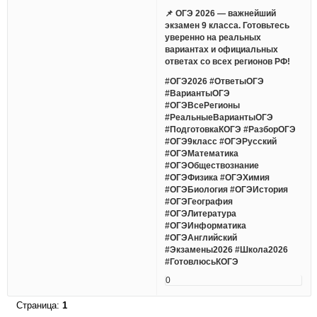
📌 ОГЭ 2026 — важнейший
экзамен 9 класса. Готовьтесь
уверенно на реальных
вариантах и официальных
ответах со всех регионов РФ!
#ОГЭ2026 #ОтветыОГЭ
#ВариантыОГЭ
#ОГЭВсеРегионы
#РеальныеВариантыОГЭ
#ПодготовкаКОГЭ #РазборОГЭ
#ОГЭ9класс #ОГЭРусский
#ОГЭМатематика
#ОГЭОбществознание
#ОГЭФизика #ОГЭХимия
#ОГЭБиология #ОГЭИстория
#ОГЭГеография
#ОГЭЛитература
#ОГЭИнформатика
#ОГЭАнглийский
#Экзамены2026 #Школа2026
#ГотовлюсьКОГЭ
0
Страница:
1