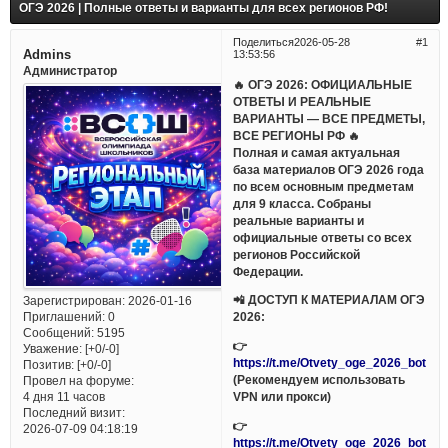
ОГЭ 2026 | Полные ответы и варианты для всех регионов РФ!
Поделиться
2026-05-28
1
Admins
13:53:56
Администратор
🔥 ОГЭ 2026: ОФИЦИАЛЬНЫЕ
ОТВЕТЫ И РЕАЛЬНЫЕ
ВАРИАНТЫ — ВСЕ ПРЕДМЕТЫ,
ВСЕ РЕГИОНЫ РФ 🔥
Полная и самая актуальная
база материалов ОГЭ 2026 года
по всем основным предметам
для 9 класса. Собраны
реальные варианты и
официальные ответы со всех
регионов Российской
Федерации.
📲 ДОСТУП К МАТЕРИАЛАМ ОГЭ
Зарегистрирован
: 2026-01-16
Приглашений:
0
2026:
Сообщений:
5195
👉
Уважение:
[+0/-0]
https://t.me/Otvety_oge_2026_bot
Позитив:
[+0/-0]
(Рекомендуем использовать
Провел на форуме:
VPN или прокси)
4 дня 11 часов
Последний визит:
👉
2026-07-09 04:18:19
https://t.me/Otvety_oge_2026_bot