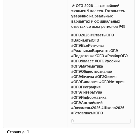
📌 ОГЭ 2026 — важнейший
экзамен 9 класса. Готовьтесь
уверенно на реальных
вариантах и официальных
ответах со всех регионов РФ!
#ОГЭ2026 #ОтветыОГЭ
#ВариантыОГЭ
#ОГЭВсеРегионы
#РеальныеВариантыОГЭ
#ПодготовкаКОГЭ #РазборОГЭ
#ОГЭ9класс #ОГЭРусский
#ОГЭМатематика
#ОГЭОбществознание
#ОГЭФизика #ОГЭХимия
#ОГЭБиология #ОГЭИстория
#ОГЭГеография
#ОГЭЛитература
#ОГЭИнформатика
#ОГЭАнглийский
#Экзамены2026 #Школа2026
#ГотовлюсьКОГЭ
0
Страница:
1