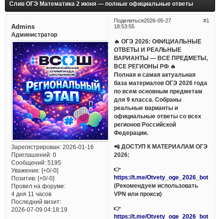
Слив ОГЭ Математика 2 июня — полные официальные ответы
Поделиться
2026-05-27
1
Admins
18:53:55
Администратор
🔥 ОГЭ 2026: ОФИЦИАЛЬНЫЕ
ОТВЕТЫ И РЕАЛЬНЫЕ
ВАРИАНТЫ — ВСЕ ПРЕДМЕТЫ,
ВСЕ РЕГИОНЫ РФ 🔥
Полная и самая актуальная
база материалов ОГЭ 2026 года
по всем основным предметам
для 9 класса. Собраны
реальные варианты и
официальные ответы со всех
регионов Российской
Федерации.
📲 ДОСТУП К МАТЕРИАЛАМ ОГЭ
Зарегистрирован
: 2026-01-16
Приглашений:
0
2026:
Сообщений:
5195
👉
Уважение:
[+0/-0]
https://t.me/Otvety_oge_2026_bot
Позитив:
[+0/-0]
(Рекомендуем использовать
Провел на форуме:
VPN или прокси)
4 дня 11 часов
Последний визит:
👉
2026-07-09 04:18:19
https://t.me/Otvety_oge_2026_bot