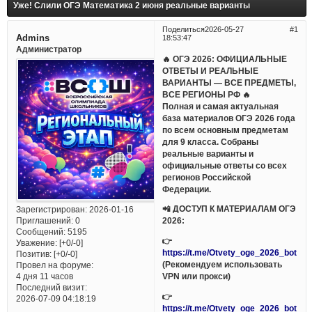
Уже! Слили ОГЭ Математика 2 июня реальные варианты
Поделиться
2026-05-27
1
Admins
18:53:47
Администратор
🔥 ОГЭ 2026: ОФИЦИАЛЬНЫЕ
ОТВЕТЫ И РЕАЛЬНЫЕ
ВАРИАНТЫ — ВСЕ ПРЕДМЕТЫ,
ВСЕ РЕГИОНЫ РФ 🔥
Полная и самая актуальная
база материалов ОГЭ 2026 года
по всем основным предметам
для 9 класса. Собраны
реальные варианты и
официальные ответы со всех
регионов Российской
Федерации.
📲 ДОСТУП К МАТЕРИАЛАМ ОГЭ
Зарегистрирован
: 2026-01-16
Приглашений:
0
2026:
Сообщений:
5195
👉
Уважение:
[+0/-0]
https://t.me/Otvety_oge_2026_bot
Позитив:
[+0/-0]
(Рекомендуем использовать
Провел на форуме:
VPN или прокси)
4 дня 11 часов
Последний визит:
👉
2026-07-09 04:18:19
https://t.me/Otvety_oge_2026_bot