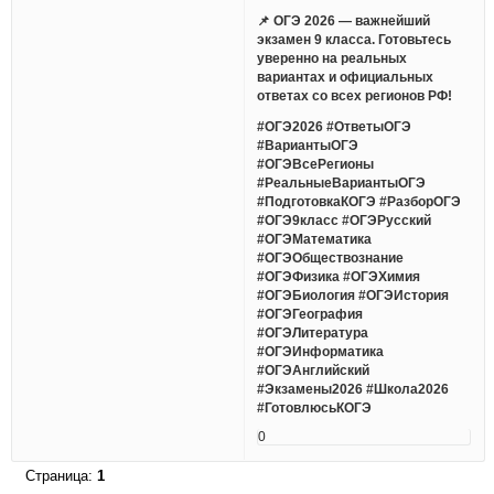
📌 ОГЭ 2026 — важнейший
экзамен 9 класса. Готовьтесь
уверенно на реальных
вариантах и официальных
ответах со всех регионов РФ!
#ОГЭ2026 #ОтветыОГЭ
#ВариантыОГЭ
#ОГЭВсеРегионы
#РеальныеВариантыОГЭ
#ПодготовкаКОГЭ #РазборОГЭ
#ОГЭ9класс #ОГЭРусский
#ОГЭМатематика
#ОГЭОбществознание
#ОГЭФизика #ОГЭХимия
#ОГЭБиология #ОГЭИстория
#ОГЭГеография
#ОГЭЛитература
#ОГЭИнформатика
#ОГЭАнглийский
#Экзамены2026 #Школа2026
#ГотовлюсьКОГЭ
0
Страница:
1