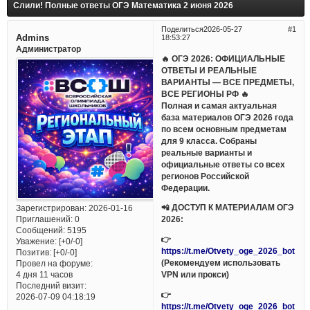
Слили! Полные ответы ОГЭ Математика 2 июня 2026
Поделиться
2026-05-27
1
Admins
18:53:27
Администратор
🔥 ОГЭ 2026: ОФИЦИАЛЬНЫЕ
ОТВЕТЫ И РЕАЛЬНЫЕ
ВАРИАНТЫ — ВСЕ ПРЕДМЕТЫ,
ВСЕ РЕГИОНЫ РФ 🔥
Полная и самая актуальная
база материалов ОГЭ 2026 года
по всем основным предметам
для 9 класса. Собраны
реальные варианты и
официальные ответы со всех
регионов Российской
Федерации.
📲 ДОСТУП К МАТЕРИАЛАМ ОГЭ
Зарегистрирован
: 2026-01-16
Приглашений:
0
2026:
Сообщений:
5195
👉
Уважение:
[+0/-0]
https://t.me/Otvety_oge_2026_bot
Позитив:
[+0/-0]
(Рекомендуем использовать
Провел на форуме:
VPN или прокси)
4 дня 11 часов
Последний визит:
👉
2026-07-09 04:18:19
https://t.me/Otvety_oge_2026_bot