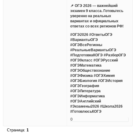
📌 ОГЭ 2026 — важнейший
экзамен 9 класса. Готовьтесь
уверенно на реальных
вариантах и официальных
ответах со всех регионов РФ!
#ОГЭ2026 #ОтветыОГЭ
#ВариантыОГЭ
#ОГЭВсеРегионы
#РеальныеВариантыОГЭ
#ПодготовкаКОГЭ #РазборОГЭ
#ОГЭ9класс #ОГЭРусский
#ОГЭМатематика
#ОГЭОбществознание
#ОГЭФизика #ОГЭХимия
#ОГЭБиология #ОГЭИстория
#ОГЭГеография
#ОГЭЛитература
#ОГЭИнформатика
#ОГЭАнглийский
#Экзамены2026 #Школа2026
#ГотовлюсьКОГЭ
0
Страница:
1