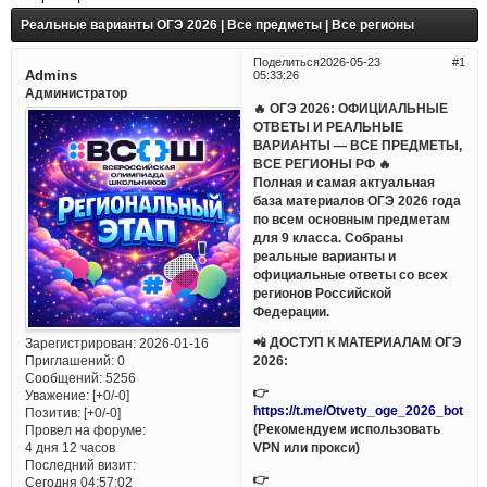
Реальные варианты ОГЭ 2026 | Все предметы | Все регионы
Поделиться
2026-05-23
1
Admins
05:33:26
Администратор
🔥 ОГЭ 2026: ОФИЦИАЛЬНЫЕ
ОТВЕТЫ И РЕАЛЬНЫЕ
ВАРИАНТЫ — ВСЕ ПРЕДМЕТЫ,
ВСЕ РЕГИОНЫ РФ 🔥
Полная и самая актуальная
база материалов ОГЭ 2026 года
по всем основным предметам
для 9 класса. Собраны
реальные варианты и
официальные ответы со всех
регионов Российской
Федерации.
📲 ДОСТУП К МАТЕРИАЛАМ ОГЭ
Зарегистрирован
: 2026-01-16
Приглашений:
0
2026:
Сообщений:
5256
👉
Уважение:
[+0/-0]
https://t.me/Otvety_oge_2026_bot
Позитив:
[+0/-0]
(Рекомендуем использовать
Провел на форуме:
VPN или прокси)
4 дня 12 часов
Последний визит:
👉
Сегодня 04:57:02