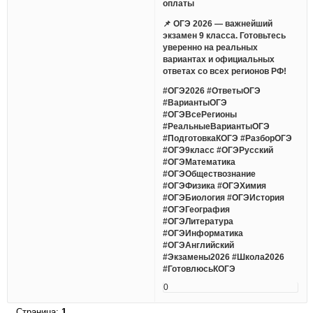
оплаты
📌 ОГЭ 2026 — важнейший
экзамен 9 класса. Готовьтесь
уверенно на реальных
вариантах и официальных
ответах со всех регионов РФ!
#ОГЭ2026 #ОтветыОГЭ
#ВариантыОГЭ
#ОГЭВсеРегионы
#РеальныеВариантыОГЭ
#ПодготовкаКОГЭ #РазборОГЭ
#ОГЭ9класс #ОГЭРусский
#ОГЭМатематика
#ОГЭОбществознание
#ОГЭФизика #ОГЭХимия
#ОГЭБиология #ОГЭИстория
#ОГЭГеография
#ОГЭЛитература
#ОГЭИнформатика
#ОГЭАнглийский
#Экзамены2026 #Школа2026
#ГотовлюсьКОГЭ
0
Страница:
1