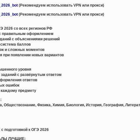
e_2026_bot
(Рекомендуем использовать VPN или прокси)
e_2026_bot
(Рекомендуем использовать VPN или прокси)
Э 2026 со всех регионов РФ
с правильным оформлением
даний с объяснениями решений
 система баллов
ок и сложных моментов
я при появлении новых вариантов
вышенного уровня
и заданий с развёрнутым ответом
оформления ответов
ных ошибок
о каждому предмету
:
а, Обществознание, Физика, Химия, Биология, История, География, Литера
 с подготовкой к ОГЭ 2026
АЛЫ ЛУЧШИЕ: