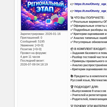
👉
https://t.me/Otvety_og
👉
https://t.me/Otvety_og
🚀 ЧТО ВЫ ПОЛУЧАЕТЕ:
✅ Реальные варианты ОГ
✅ Официальные ответы 
✅ Подробные разборы за
Зарегистрирован
: 2026-01-16
✅ Критерии оценивания и
Приглашений:
0
✅ Анализ типичных ошиб
Сообщений:
5195
✅ Регулярные обновлени
Уважение:
[+0/-0]
📦 В КОМПЛЕКТ ВХОДИТ:
Позитив:
[+0/-0]
• Задания базового и по
Провел на форуме:
4 дня 11 часов
• Разбор тестовой части 
Последний визит:
• Примеры правильного 
2026-07-09 04:18:19
• Анализ распространён
• Критерии оценивания п
📚 Предметы в комплекте
Русский язык, Математик
🏆 ПОДХОДИТ ДЛЯ:
• Выпускников 9 классов
• Учителей и репетиторов
• Родителей, помогающих
💡 ПОЧЕМУ ЭТИ МАТЕРИ