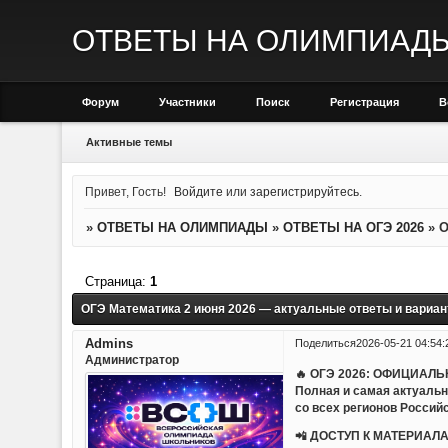
ОТВЕТЫ НА ОЛИМПИАД
Форум
Участники
Поиск
Регистрация
В
Активные темы
Привет, Гость!
Войдите
или
зарегистрируйтесь
.
»
ОТВЕТЫ НА ОЛИМПИАДЫ
»
ОТВЕТЫ НА ОГЭ 2026
»
О
Страница:
1
ОГЭ Математика 2 июня 2026 — актуальные ответы и вариа
Admins
Поделиться
2026-05-21 04:54:
Администратор
🔥 ОГЭ 2026: ОФИЦИАЛ
Полная и самая актуаль
со всех регионов Россий
📲 ДОСТУП К МАТЕРИАЛА