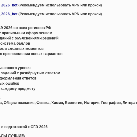
e_2026_bot
(Рекомендуем использовать VPN или прокси)
e_2026_bot
(Рекомендуем использовать VPN или прокси)
Э 2026 со всех регионов РФ
с правильным оформлением
даний с объяснениями решений
 система баллов
ок и сложных моментов
я при появлении новых вариантов
вышенного уровня
и заданий с развёрнутым ответом
оформления ответов
ных ошибок
о каждому предмету
:
а, Обществознание, Физика, Химия, Биология, История, География, Литера
 с подготовкой к ОГЭ 2026
АЛЫ ЛУЧШИЕ: