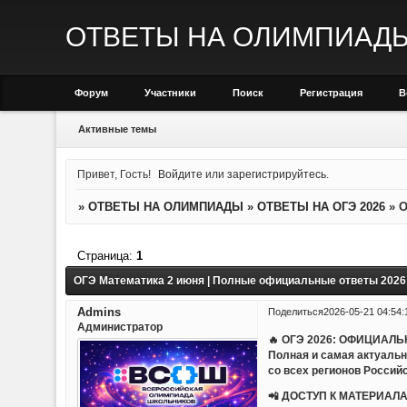
ОТВЕТЫ НА ОЛИМПИАД
Форум
Участники
Поиск
Регистрация
В
Активные темы
Привет, Гость!
Войдите
или
зарегистрируйтесь
.
»
ОТВЕТЫ НА ОЛИМПИАДЫ
»
ОТВЕТЫ НА ОГЭ 2026
»
О
Страница:
1
ОГЭ Математика 2 июня | Полные официальные ответы 2026
Admins
Поделиться
2026-05-21 04:54:
Администратор
🔥 ОГЭ 2026: ОФИЦИАЛ
Полная и самая актуаль
со всех регионов Россий
📲 ДОСТУП К МАТЕРИАЛА