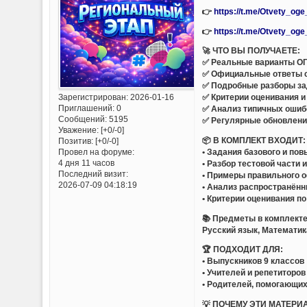
👉
https://t.me/Otvety_og
👉
https://t.me/Otvety_og
🚀 ЧТО ВЫ ПОЛУЧАЕТЕ:
✅ Реальные варианты ОГ
✅ Официальные ответы 
✅ Подробные разборы за
Зарегистрирован
: 2026-01-16
✅ Критерии оценивания и
Приглашений:
0
✅ Анализ типичных ошиб
Сообщений:
5195
✅ Регулярные обновлени
Уважение:
[+0/-0]
📦 В КОМПЛЕКТ ВХОДИТ:
Позитив:
[+0/-0]
• Задания базового и по
Провел на форуме:
4 дня 11 часов
• Разбор тестовой части 
Последний визит:
• Примеры правильного 
2026-07-09 04:18:19
• Анализ распространён
• Критерии оценивания п
📚 Предметы в комплекте
Русский язык, Математик
🏆 ПОДХОДИТ ДЛЯ:
• Выпускников 9 классов
• Учителей и репетиторов
• Родителей, помогающих
💡 ПОЧЕМУ ЭТИ МАТЕРИ