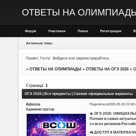
ОТВЕТЫ НА ОЛИМПИАД
Форум
Участники
Поиск
Регистрация
В
Активные темы
Привет, Гость!
Войдите
или
зарегистрируйтесь
.
»
ОТВЕТЫ НА ОЛИМПИАДЫ
»
ОТВЕТЫ НА ОГЭ 2026
»
О
Страница:
1
ОГЭ 2026 | Все предметы | Свежие официальные варианты
Admins
Поделиться
2026-05-20 22:49:
Администратор
🔥 ОГЭ 2026: ОФИЦИАЛ
Полная и самая актуаль
со всех регионов Россий
📲 ДОСТУП К МАТЕРИАЛА