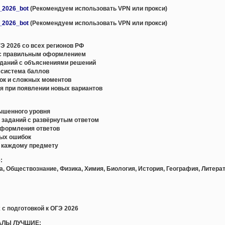
e_2026_bot
(Рекомендуем использовать VPN или прокси)
e_2026_bot
(Рекомендуем использовать VPN или прокси)
Э 2026 со всех регионов РФ
с правильным оформлением
даний с объяснениями решений
 система баллов
ок и сложных моментов
я при появлении новых вариантов
вышенного уровня
и заданий с развёрнутым ответом
оформления ответов
ных ошибок
о каждому предмету
:
а, Обществознание, Физика, Химия, Биология, История, География, Литера
 с подготовкой к ОГЭ 2026
АЛЫ ЛУЧШИЕ: