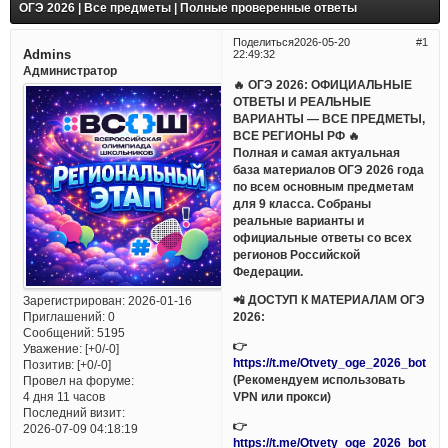
ОГЭ 2026 | Все предметы | Полные проверенные ответы
Поделиться
2026-05-20
1
Admins
22:49:32
Администратор
🔥 ОГЭ 2026: ОФИЦИАЛЬНЫЕ
ОТВЕТЫ И РЕАЛЬНЫЕ
ВАРИАНТЫ — ВСЕ ПРЕДМЕТЫ,
ВСЕ РЕГИОНЫ РФ 🔥
Полная и самая актуальная
база материалов ОГЭ 2026 года
по всем основным предметам
для 9 класса. Собраны
реальные варианты и
официальные ответы со всех
регионов Российской
Федерации.
📲 ДОСТУП К МАТЕРИАЛАМ ОГЭ
Зарегистрирован
: 2026-01-16
Приглашений:
0
2026:
Сообщений:
5195
👉
Уважение:
[+0/-0]
https://t.me/Otvety_oge_2026_bot
Позитив:
[+0/-0]
(Рекомендуем использовать
Провел на форуме:
VPN или прокси)
4 дня 11 часов
Последний визит:
👉
2026-07-09 04:18:19
https://t.me/Otvety_oge_2026_bot