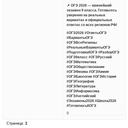
📌 ОГЭ 2026 — важнейший
экзамен 9 класса. Готовьтесь
уверенно на реальных
вариантах и официальных
ответах со всех регионов РФ!
#ОГЭ2026 #ОтветыОГЭ
#ВариантыОГЭ
#ОГЭВсеРегионы
#РеальныеВариантыОГЭ
#ПодготовкаКОГЭ #РазборОГЭ
#ОГЭ9класс #ОГЭРусский
#ОГЭМатематика
#ОГЭОбществознание
#ОГЭФизика #ОГЭХимия
#ОГЭБиология #ОГЭИстория
#ОГЭГеография
#ОГЭЛитература
#ОГЭИнформатика
#ОГЭАнглийский
#Экзамены2026 #Школа2026
#ГотовлюсьКОГЭ
0
Страница:
1