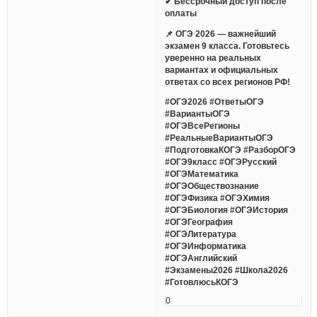
✔ Бессрочный доступ после
оплаты
📌 ОГЭ 2026 — важнейший
экзамен 9 класса. Готовьтесь
уверенно на реальных
вариантах и официальных
ответах со всех регионов РФ!
#ОГЭ2026 #ОтветыОГЭ
#ВариантыОГЭ
#ОГЭВсеРегионы
#РеальныеВариантыОГЭ
#ПодготовкаКОГЭ #РазборОГЭ
#ОГЭ9класс #ОГЭРусский
#ОГЭМатематика
#ОГЭОбществознание
#ОГЭФизика #ОГЭХимия
#ОГЭБиология #ОГЭИстория
#ОГЭГеография
#ОГЭЛитература
#ОГЭИнформатика
#ОГЭАнглийский
#Экзамены2026 #Школа2026
#ГотовлюсьКОГЭ
0