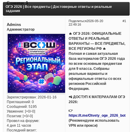
Страница:
1
ОГЭ 2026 | Все предметы | Достоверные ответы и реальные
задания
Поделиться
2026-05-20
1
Admins
22:49:16
Администратор
🔥 ОГЭ 2026: ОФИЦИАЛЬНЫЕ
ОТВЕТЫ И РЕАЛЬНЫЕ
ВАРИАНТЫ — ВСЕ ПРЕДМЕТЫ,
ВСЕ РЕГИОНЫ РФ 🔥
Полная и самая актуальная
база материалов ОГЭ 2026 года
по всем основным предметам
для 9 класса. Собраны
реальные варианты и
официальные ответы со всех
регионов Российской
Федерации.
📲 ДОСТУП К МАТЕРИАЛАМ ОГЭ
Зарегистрирован
: 2026-01-16
Приглашений:
0
2026:
Сообщений:
5195
👉
Уважение:
[+0/-0]
https://t.me/Otvety_oge_2026_bot
Позитив:
[+0/-0]
(Рекомендуем использовать
Провел на форуме:
VPN или прокси)
4 дня 11 часов
Последний визит: