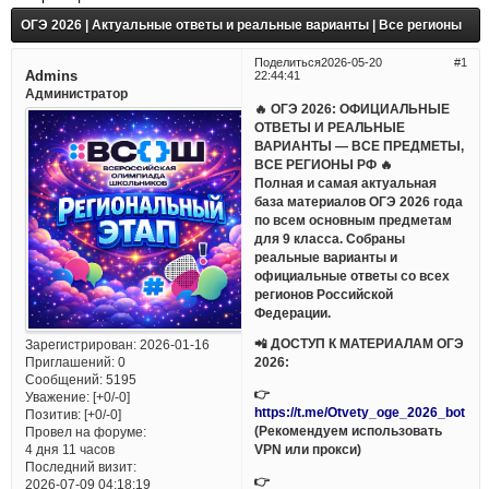
ОГЭ 2026 | Актуальные ответы и реальные варианты | Все регионы
Поделиться
2026-05-20
1
Admins
22:44:41
Администратор
🔥 ОГЭ 2026: ОФИЦИАЛЬНЫЕ
ОТВЕТЫ И РЕАЛЬНЫЕ
ВАРИАНТЫ — ВСЕ ПРЕДМЕТЫ,
ВСЕ РЕГИОНЫ РФ 🔥
Полная и самая актуальная
база материалов ОГЭ 2026 года
по всем основным предметам
для 9 класса. Собраны
реальные варианты и
официальные ответы со всех
регионов Российской
Федерации.
📲 ДОСТУП К МАТЕРИАЛАМ ОГЭ
Зарегистрирован
: 2026-01-16
Приглашений:
0
2026:
Сообщений:
5195
👉
Уважение:
[+0/-0]
https://t.me/Otvety_oge_2026_bot
Позитив:
[+0/-0]
(Рекомендуем использовать
Провел на форуме:
VPN или прокси)
4 дня 11 часов
Последний визит:
👉
2026-07-09 04:18:19