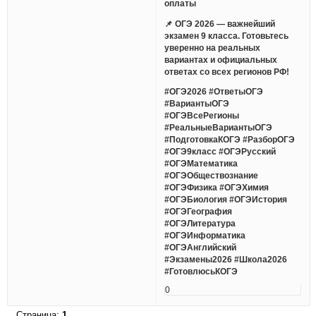
оплаты
📌 ОГЭ 2026 — важнейший
экзамен 9 класса. Готовьтесь
уверенно на реальных
вариантах и официальных
ответах со всех регионов РФ!
#ОГЭ2026 #ОтветыОГЭ
#ВариантыОГЭ
#ОГЭВсеРегионы
#РеальныеВариантыОГЭ
#ПодготовкаКОГЭ #РазборОГЭ
#ОГЭ9класс #ОГЭРусский
#ОГЭМатематика
#ОГЭОбществознание
#ОГЭФизика #ОГЭХимия
#ОГЭБиология #ОГЭИстория
#ОГЭГеография
#ОГЭЛитература
#ОГЭИнформатика
#ОГЭАнглийский
#Экзамены2026 #Школа2026
#ГотовлюсьКОГЭ
0
Страница:
1