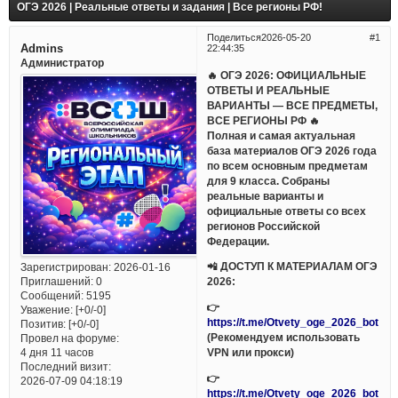
ОГЭ 2026 | Реальные ответы и задания | Все регионы РФ!
Поделиться
2026-05-20
1
Admins
22:44:35
Администратор
🔥 ОГЭ 2026: ОФИЦИАЛЬНЫЕ
ОТВЕТЫ И РЕАЛЬНЫЕ
ВАРИАНТЫ — ВСЕ ПРЕДМЕТЫ,
ВСЕ РЕГИОНЫ РФ 🔥
Полная и самая актуальная
база материалов ОГЭ 2026 года
по всем основным предметам
для 9 класса. Собраны
реальные варианты и
официальные ответы со всех
регионов Российской
Федерации.
📲 ДОСТУП К МАТЕРИАЛАМ ОГЭ
Зарегистрирован
: 2026-01-16
Приглашений:
0
2026:
Сообщений:
5195
👉
Уважение:
[+0/-0]
https://t.me/Otvety_oge_2026_bot
Позитив:
[+0/-0]
(Рекомендуем использовать
Провел на форуме:
VPN или прокси)
4 дня 11 часов
Последний визит:
👉
2026-07-09 04:18:19
https://t.me/Otvety_oge_2026_bot