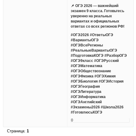
📌 ОГЭ 2026 — важнейший
экзамен 9 класса. Готовьтесь
уверенно на реальных
вариантах и официальных
ответах со всех регионов РФ!
#ОГЭ2026 #ОтветыОГЭ
#ВариантыОГЭ
#ОГЭВсеРегионы
#РеальныеВариантыОГЭ
#ПодготовкаКОГЭ #РазборОГЭ
#ОГЭ9класс #ОГЭРусский
#ОГЭМатематика
#ОГЭОбществознание
#ОГЭФизика #ОГЭХимия
#ОГЭБиология #ОГЭИстория
#ОГЭГеография
#ОГЭЛитература
#ОГЭИнформатика
#ОГЭАнглийский
#Экзамены2026 #Школа2026
#ГотовлюсьКОГЭ
0
Страница:
1