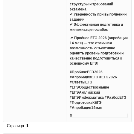
структуры и требований
экзамена
✔ Уверенность при выполнении
заданий
✔ Эффективная подготовка и
минимизация ошибок
📌 Пробное ЕГЭ 2026 (апробация
14 мая) — это отличная
возможность объективно
оценить уровень подготовки и
качественно подготовиться к
основному ЕГЭ!
#ПробноеЕГЭ2026
#АпробацияЕГЭ #ЕГЭ2026
#ОтветыЕГЭ
#ЕГЭОбществознание
#ЕГЭАнглийский
#ЕГЭИнформатика #РазборЕГЭ
#ПодготовкаКЕГЭ
#Апробация14мая
0
Страница:
1