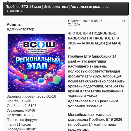
Страница:
1
Пробное ЕГЭ 14 мая | Информатика | Актуальные реальные
варианты
Поделиться
2026-05-13
1
Admins
21:32:59
Администратор
🎯 ОТВЕТЫ И ПОДРОБНЫЕ
РАЗБОРЫ НА ПРОБНОЕ ЕГЭ
2026 — АПРОБАЦИЯ (14 МАЯ)
🎯
Пробное ЕГЭ (апробация 14
мая) — это репетиция
настоящего экзамена,
полностью соответствующая
формату ЕГЭ 2026. Апробация
помогает объективно проверить
уровень подготовки, отработать
время и стратегию выполнения
заданий, а также
Зарегистрирован
: 2026-01-16
Приглашений:
0
адаптироваться к реальным
Сообщений:
5195
условиям экзамена.
Уважение:
[+0/-0]
Мы собрали актуальные
Позитив:
[+0/-0]
материалы Пробного ЕГЭ 2026
Провел на форуме:
(апробация 14 мая) по трём
4 дня 11 часов
Последний визит:
предметам.