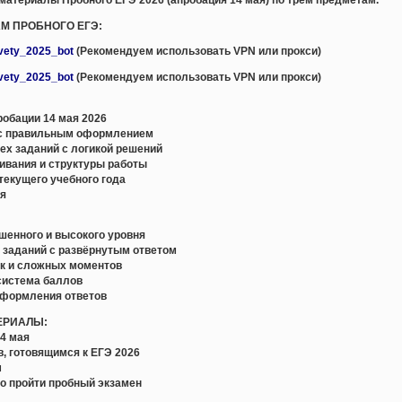
АМ ПРОБНОГО ЕГЭ:
tvety_2025_bot
(Рекомендуем использовать VPN или прокси)
tvety_2025_bot
(Рекомендуем использовать VPN или прокси)
обации 14 мая 2026
с правильным оформлением
ех заданий с логикой решений
ивания и структуры работы
текущего учебного года
ия
ышенного и высокого уровня
и заданий с развёрнутым ответом
ок и сложных моментов
 система баллов
оформления ответов
ЕРИАЛЫ:
14 мая
в, готовящимся к ЕГЭ 2026
м
но пройти пробный экзамен