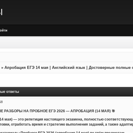
Ы
ойти
»
Апробация ЕГЭ 14 мая | Английский язык | Достоверные полные 
ные ответы
58
Е РАЗБОРЫ НА ПРОБНОЕ ЕГЭ 2026 — АПРОБАЦИЯ (14 МАЯ) 🎯
14 мая) — это репетиция настоящего экзамена, полностью соответствующ
товки, отработать время и стратегию выполнения заданий, а также адапт
атериалы Пробного ЕГЭ 2026 (апробация 14 мая) по трём предметам.