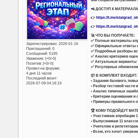
📲 ДОСТУП К МАТЕРИАЛ
👉
https://t.me/statgrad_o
👉
https://t.me/statgrad_o
🚀 ЧТО ВЫ ПОЛУЧАЕТЕ:
✅ Полные материалы апр
Зарегистрирован
: 2026-01-16
✅ Официальные ответы 
Приглашений:
0
✅ Подробные разборы вс
Сообщений:
5195
✅ Анализ критериев оцен
Уважение:
[+0/-0]
✅ Актуальные варианты 
Позитив:
[+0/-0]
✅ Регулярные обновлен
Провел на форуме:
4 дня 11 часов
📦 В КОМПЛЕКТ ВХОДИТ:
Последний визит:
• Задания базового, пов
2026-07-09 04:18:19
• Разбор тестовой части 
• Анализ типичных ошиб
• Критерии оценивания и
• Примеры правильного 
🏆 КОМУ ПОДОЙДУТ МАТ
• Участникам апробации 
• Выпускникам 11 классо
• Учителям и репетитора
• Всем, кто хочет уверен