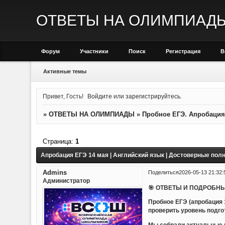
ОТВЕТЫ НА ОЛИМПИАД
Форум
Участники
Поиск
Регистрация
В
Активные темы
Привет, Гость!
Войдите
или
зарегистрируйтесь
.
»
ОТВЕТЫ НА ОЛИМПИАДЫ
»
Пробное ЕГЭ. Апробация
Страница:
1
Апробация ЕГЭ 14 мая | Английский язык | Достоверные пол
Admins
Поделиться
2026-05-13 21:32:
Администратор
🎯 ОТВЕТЫ И ПОДРОБНЫ
Пробное ЕГЭ (апробация 
проверить уровень подго
Мы собрали актуальные м